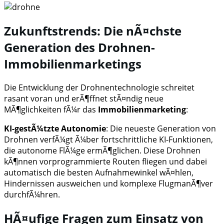
Zukunftstrends: Die nÃ¤chste
Generation des Drohnen-
Immobilienmarketings
Die Entwicklung der Drohnentechnologie schreitet
rasant voran und erÃ¶ffnet stÃ¤ndig neue
MÃ¶glichkeiten fÃ¼r das
Immobilienmarketing
:
KI-gestÃ¼tzte Autonomie
: Die neueste Generation von
Drohnen verfÃ¼gt Ã¼ber fortschrittliche KI-Funktionen,
die autonome FlÃ¼ge ermÃ¶glichen. Diese Drohnen
kÃ¶nnen vorprogrammierte Routen fliegen und dabei
automatisch die besten Aufnahmewinkel wÃ¤hlen,
Hindernissen ausweichen und komplexe FlugmanÃ¶ver
durchfÃ¼hren.
HÃ¤ufige Fragen zum Einsatz von