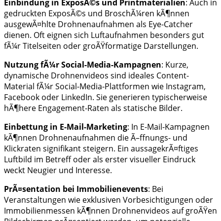
Einbindung in ExposÃ©s und Printmaterialien
: Auch in
gedruckten ExposÃ©s und BroschÃ¼ren kÃ¶nnen
ausgewÃ¤hlte Drohnenaufnahmen als Eye-Catcher
dienen. Oft eignen sich Luftaufnahmen besonders gut
fÃ¼r Titelseiten oder groÃŸformatige Darstellungen.
Nutzung fÃ¼r Social-Media-Kampagnen
: Kurze,
dynamische Drohnenvideos sind ideales Content-
Material fÃ¼r Social-Media-Plattformen wie Instagram,
Facebook oder LinkedIn. Sie generieren typischerweise
hÃ¶here Engagement-Raten als statische Bilder.
Einbettung in E-Mail-Marketing
: In E-Mail-Kampagnen
kÃ¶nnen Drohnenaufnahmen die Ã–ffnungs- und
Klickraten signifikant steigern. Ein aussagekrÃ¤ftiges
Luftbild im Betreff oder als erster visueller Eindruck
weckt Neugier und Interesse.
PrÃ¤sentation bei Immobilienevents
: Bei
Veranstaltungen wie exklusiven Vorbesichtigungen oder
Immobilienmessen kÃ¶nnen Drohnenvideos auf groÃŸen