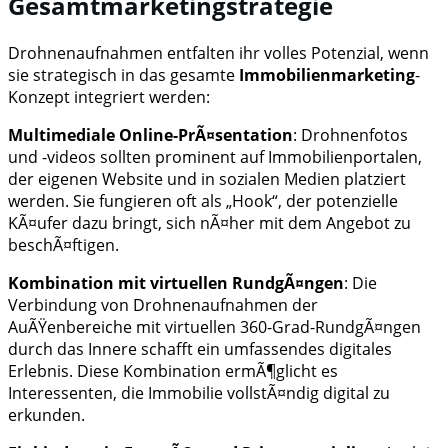
Gesamtmarketingstrategie
Drohnenaufnahmen entfalten ihr volles Potenzial, wenn
sie strategisch in das gesamte
Immobilienmarketing
-
Konzept integriert werden:
Multimediale Online-PrÃ¤sentation
: Drohnenfotos
und -videos sollten prominent auf Immobilienportalen,
der eigenen Website und in sozialen Medien platziert
werden. Sie fungieren oft als „Hook“, der potenzielle
KÃ¤ufer dazu bringt, sich nÃ¤her mit dem Angebot zu
beschÃ¤ftigen.
Kombination mit virtuellen RundgÃ¤ngen
: Die
Verbindung von Drohnenaufnahmen der
AuÃŸenbereiche mit virtuellen 360-Grad-RundgÃ¤ngen
durch das Innere schafft ein umfassendes digitales
Erlebnis. Diese Kombination ermÃ¶glicht es
Interessenten, die Immobilie vollstÃ¤ndig digital zu
erkunden.