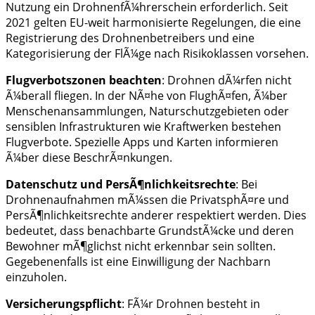
Nutzung ein DrohnenfÃ¼hrerschein erforderlich. Seit
2021 gelten EU-weit harmonisierte Regelungen, die eine
Registrierung des Drohnenbetreibers und eine
Kategorisierung der FlÃ¼ge nach Risikoklassen vorsehen.
Flugverbotszonen beachten
: Drohnen dÃ¼rfen nicht
Ã¼berall fliegen. In der NÃ¤he von FlughÃ¤fen, Ã¼ber
Menschenansammlungen, Naturschutzgebieten oder
sensiblen Infrastrukturen wie Kraftwerken bestehen
Flugverbote. Spezielle Apps und Karten informieren
Ã¼ber diese BeschrÃ¤nkungen.
Datenschutz und PersÃ¶nlichkeitsrechte
: Bei
Drohnenaufnahmen mÃ¼ssen die PrivatsphÃ¤re und
PersÃ¶nlichkeitsrechte anderer respektiert werden. Dies
bedeutet, dass benachbarte GrundstÃ¼cke und deren
Bewohner mÃ¶glichst nicht erkennbar sein sollten.
Gegebenenfalls ist eine Einwilligung der Nachbarn
einzuholen.
Versicherungspflicht
: FÃ¼r Drohnen besteht in