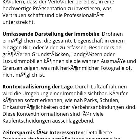
KÃ¤ufern, dass der VerkÃ¤ufer bereit ist, in eine
hochwertige PrÃ¤sentation zu investieren, was
Vertrauen schafft und die ProfessionalitÃ¤t
unterstreicht.
Umfassende Darstellung der Immobilie
: Drohnen
ermÃ¶glichen es, die gesamte Liegenschaft in einem
einzigen Bild oder Video zu erfassen. Besonders bei
grÃ¶ÃŸeren GrundstÃ¼cken, LandgÃ¼tern oder
Luxusimmobilien kÃ¶nnen sie die wahren AusmaÃŸe und
Grenzen zeigen, was mit herkÃ¶mmlicher Fotografie oft
nicht mÃ¶glich ist.
Kontextualisierung der Lage
: Durch Luftaufnahmen
wird die Umgebung einer Immobilie sichtbar. KÃ¤ufer
kÃ¶nnen sofort erkennen, wie nah Parks, Schulen,
EinkaufsmÃ¶glichkeiten oder Verkehrsanbindungen sind.
Diese Kontextinformationen sind fÃ¼r viele
Kaufentscheidungen ausschlaggebend.
Zeitersparnis fÃ¼r Interessenten
: Detaillierte