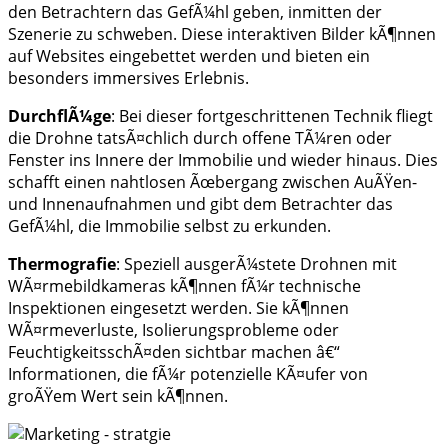
den Betrachtern das GefÃ¼hl geben, inmitten der
Szenerie zu schweben. Diese interaktiven Bilder kÃ¶nnen
auf Websites eingebettet werden und bieten ein
besonders immersives Erlebnis.
DurchflÃ¼ge
: Bei dieser fortgeschrittenen Technik fliegt
die Drohne tatsÃ¤chlich durch offene TÃ¼ren oder
Fenster ins Innere der Immobilie und wieder hinaus. Dies
schafft einen nahtlosen Ãœbergang zwischen AuÃŸen-
und Innenaufnahmen und gibt dem Betrachter das
GefÃ¼hl, die Immobilie selbst zu erkunden.
Thermografie
: Speziell ausgerÃ¼stete Drohnen mit
WÃ¤rmebildkameras kÃ¶nnen fÃ¼r technische
Inspektionen eingesetzt werden. Sie kÃ¶nnen
WÃ¤rmeverluste, Isolierungsprobleme oder
FeuchtigkeitsschÃ¤den sichtbar machen â€“
Informationen, die fÃ¼r potenzielle KÃ¤ufer von
groÃŸem Wert sein kÃ¶nnen.