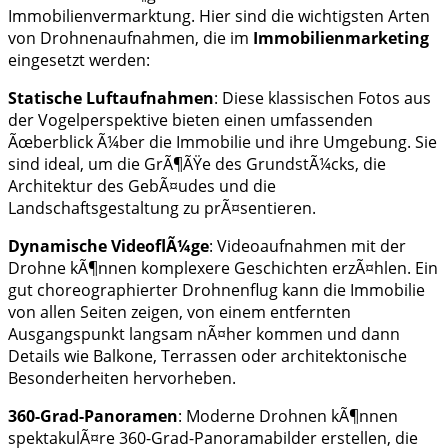
Immobilienvermarktung. Hier sind die wichtigsten Arten
von Drohnenaufnahmen, die im
Immobilienmarketing
eingesetzt werden:
Statische Luftaufnahmen
: Diese klassischen Fotos aus
der Vogelperspektive bieten einen umfassenden
Ãœberblick Ã¼ber die Immobilie und ihre Umgebung. Sie
sind ideal, um die GrÃ¶ÃŸe des GrundstÃ¼cks, die
Architektur des GebÃ¤udes und die
Landschaftsgestaltung zu prÃ¤sentieren.
Dynamische VideoflÃ¼ge
: Videoaufnahmen mit der
Drohne kÃ¶nnen komplexere Geschichten erzÃ¤hlen. Ein
gut choreographierter Drohnenflug kann die Immobilie
von allen Seiten zeigen, von einem entfernten
Ausgangspunkt langsam nÃ¤her kommen und dann
Details wie Balkone, Terrassen oder architektonische
Besonderheiten hervorheben.
360-Grad-Panoramen
: Moderne Drohnen kÃ¶nnen
spektakulÃ¤re 360-Grad-Panoramabilder erstellen, die