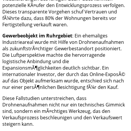
potenzielle KÃ¤ufer den Entwicklungsprozess verfolgen.
Dieses transparente Vorgehen schuf Vertrauen und
fÃ¼hrte dazu, dass 80% der Wohnungen bereits vor
Fertigstellung verkauft waren.
Gewerbeobjekt im Ruhrgebiet
: Ein ehemaliges
Industrieareal wurde mit Hilfe von Drohnenaufnahmen
als zukunftstrÃ¤chtiger Gewerbestandort positioniert.
Die Luftperspektive machte die hervorragende
logistische Anbindung und die
ExpansionsmÃ¶glichkeiten deutlich sichtbar. Ein
internationaler Investor, der durch das Online-ExposÃ©
auf das Objekt aufmerksam wurde, entschied sich nach
nur einer persÃ¶nlichen Besichtigung fÃ¼r den Kauf.
Diese Fallstudien unterstreichen, dass
Drohnenaufnahmen nicht nur ein technisches Gimmick
sind, sondern ein mÃ¤chtiges Werkzeug, das den
Verkaufsprozess beschleunigen und den Verkaufswert
steigern kann.