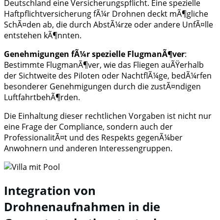
Deutschland eine Versicherungspflicht. Eine spezielle
Haftpflichtversicherung fÃ¼r Drohnen deckt mÃ¶gliche
SchÃ¤den ab, die durch AbstÃ¼rze oder andere UnfÃ¤lle
entstehen kÃ¶nnten.
Genehmigungen fÃ¼r spezielle FlugmanÃ¶ver
:
Bestimmte FlugmanÃ¶ver, wie das Fliegen auÃŸerhalb
der Sichtweite des Piloten oder NachtflÃ¼ge, bedÃ¼rfen
besonderer Genehmigungen durch die zustÃ¤ndigen
LuftfahrtbehÃ¶rden.
Die Einhaltung dieser rechtlichen Vorgaben ist nicht nur
eine Frage der Compliance, sondern auch der
ProfessionalitÃ¤t und des Respekts gegenÃ¼ber
Anwohnern und anderen Interessengruppen.
Integration von
Drohnenaufnahmen in die