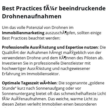
Best Practices fÃ¼r beeindruckende
Drohnenaufnahmen
Um das volle Potenzial von Drohnen im
Immobilienmarketing
auszuschÃ¶pfen, sollten einige
Best Practices beachtet werden:
Professionelle AusrÃ¼stung und Expertise nutzen
: Die
QualitÃ¤t der Aufnahmen hÃ¤ngt maÃŸgeblich von der
verwendeten Drohne und dem KÃ¶nnen des Piloten ab.
Investieren Sie in professionelle Dienstleister mit
hochwertiger AusrÃ¼stung und nachgewiesener
Erfahrung im Immobiliensektor.
Optimale Tageszeit wÃ¤hlen
: Die sogenannte „goldene
Stunde“ kurz nach Sonnenaufgang oder vor
Sonnenuntergang bietet oft das schmeichelhafteste Licht
fÃ¼r AuÃŸenaufnahmen. Das weiche, warme Licht zu
diesen Zeiten verleiht Immobilien einen besonderen