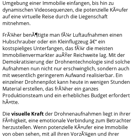
Umgebung einer Immobilie einfangen, bis hin zu
dynamischen Videosequenzen, die potenzielle KÃ¤ufer
auf eine virtuelle Reise durch die Liegenschaft
mitnehmen.
FrÃ¼her benÃ¶tigte man fÃ¼r Luftaufnahmen einen
Hubschrauber oder ein Kleinflugzeug â€“ ein
kostspieliges Unterfangen, das fÃ¼r die meisten
Immobilienvermarkter auÃŸer Reichweite lag. Mit der
Demokratisierung der Drohnentechnologie sind solche
Aufnahmen nun nicht nur erschwinglich, sondern auch
mit wesentlich geringerem Aufwand realisierbar. Ein
einzelner Drohnenpilot kann heute in wenigen Stunden
Material erstellen, das frÃ¼her ein ganzes
Produktionsteam und ein erhebliches Budget erfordert
hÃ¤tte.
Die
visuelle Kraft
der Drohnenaufnahmen liegt in ihrer
FÃ¤higkeit, eine emotionale Verbindung zum Betrachter
herzustellen. Wenn potenzielle KÃ¤ufer eine Immobilie
von oben sehen, mit all ihren VorzÃ¼gen und ihrer