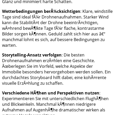
Glanz und minimiert harte Schatten.
Wetterbedingungen berÃ¼cksichtigen
: Klare, windstille
Tage sind ideal fÃ¼r Drohnenaufnahmen. Starker Wind
kann die StabilitÃ¤t der Drohne beeintrÃ¤chtigen,
wÃ¤hrend bewÃ¶lkte Tage fÃ¼r flache, kontrastarme
Bilder sorgen kÃ¶nnen. Geduld zahlt sich hier aus â€“
manchmal lohnt es sich, auf bessere Bedingungen zu
warten.
Storytelling-Ansatz verfolgen
: Die besten
Drohnenaufnahmen erzÃ¤hlen eine Geschichte.
Ãœberlegen Sie im Vorfeld, welche Aspekte der
Immobilie besonders hervorgehoben werden sollen. Ein
durchdachtes Storyboard hilft dabei, eine kohÃ¤rente
visuelle ErzÃ¤hlung zu schaffen.
Verschiedene HÃ¶hen und Perspektiven nutzen
:
Experimentieren Sie mit unterschiedlichen FlughÃ¶hen
und Blickwinkeln. Manchmal kÃ¶nnen niedrigere
Aufnahmen auf AugenhÃ¶he dramatischer wirken als