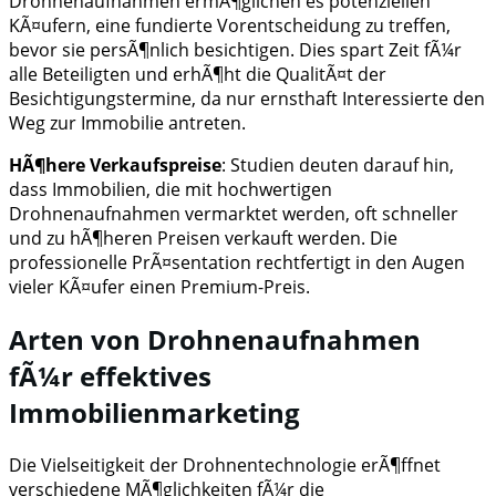
Drohnenaufnahmen ermÃ¶glichen es potenziellen
KÃ¤ufern, eine fundierte Vorentscheidung zu treffen,
bevor sie persÃ¶nlich besichtigen. Dies spart Zeit fÃ¼r
alle Beteiligten und erhÃ¶ht die QualitÃ¤t der
Besichtigungstermine, da nur ernsthaft Interessierte den
Weg zur Immobilie antreten.
HÃ¶here Verkaufspreise
: Studien deuten darauf hin,
dass Immobilien, die mit hochwertigen
Drohnenaufnahmen vermarktet werden, oft schneller
und zu hÃ¶heren Preisen verkauft werden. Die
professionelle PrÃ¤sentation rechtfertigt in den Augen
vieler KÃ¤ufer einen Premium-Preis.
Arten von Drohnenaufnahmen
fÃ¼r effektives
Immobilienmarketing
Die Vielseitigkeit der Drohnentechnologie erÃ¶ffnet
verschiedene MÃ¶glichkeiten fÃ¼r die