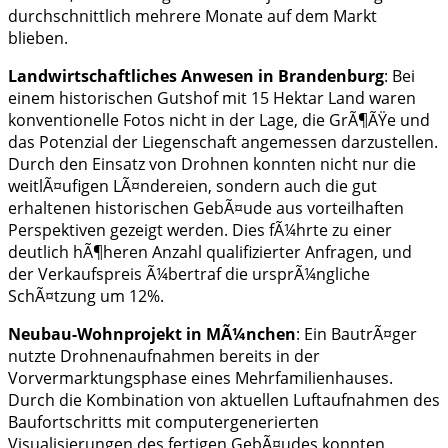
durchschnittlich mehrere Monate auf dem Markt
blieben.
Landwirtschaftliches Anwesen in Brandenburg
: Bei
einem historischen Gutshof mit 15 Hektar Land waren
konventionelle Fotos nicht in der Lage, die GrÃ¶ÃŸe und
das Potenzial der Liegenschaft angemessen darzustellen.
Durch den Einsatz von Drohnen konnten nicht nur die
weitlÃ¤ufigen LÃ¤ndereien, sondern auch die gut
erhaltenen historischen GebÃ¤ude aus vorteilhaften
Perspektiven gezeigt werden. Dies fÃ¼hrte zu einer
deutlich hÃ¶heren Anzahl qualifizierter Anfragen, und
der Verkaufspreis Ã¼bertraf die ursprÃ¼ngliche
SchÃ¤tzung um 12%.
Neubau-Wohnprojekt in MÃ¼nchen
: Ein BautrÃ¤ger
nutzte Drohnenaufnahmen bereits in der
Vorvermarktungsphase eines Mehrfamilienhauses.
Durch die Kombination von aktuellen Luftaufnahmen des
Baufortschritts mit computergenerierten
Visualisierungen des fertigen GebÃ¤udes konnten