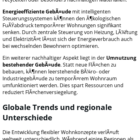
Energieeffiziente GebÃ¤ude
mit intelligenten
Steuerungssystemen kÃ¶nnen den Ã¶kologischen
FuÃŸabdruck temporÃ¤rer Wohnungen signifikant
senken. Durch zentrale Steuerung von Heizung, LÃ¼ftung
und ElektrizitÃ¤t lÃ¤sst sich der Energieverbrauch auch
bei wechselnden Bewohnern optimieren.
Ein weiterer nachhaltiger Aspekt liegt in der
Umnutzung
bestehender GebÃ¤ude
. Statt neue FlÃ¤chen zu
bebauen, kÃ¶nnen leerstehende BÃ¼ro- oder
IndustriegebÃ¤ude zu temporÃ¤rem Wohnraum
umfunktioniert werden. Dies spart Ressourcen und
reduziert FlÃ¤chenversiegelung.
Globale Trends und regionale
Unterschiede
Die Entwicklung flexibler Wohnkonzepte verlÃ¤uft
weltweit unterschiedlich. WÃ¤hrend einige Regionen als