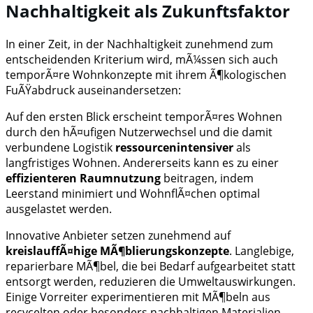
Nachhaltigkeit als Zukunftsfaktor
In einer Zeit, in der Nachhaltigkeit zunehmend zum
entscheidenden Kriterium wird, mÃ¼ssen sich auch
temporÃ¤re Wohnkonzepte mit ihrem Ã¶kologischen
FuÃŸabdruck auseinandersetzen:
Auf den ersten Blick erscheint temporÃ¤res Wohnen
durch den hÃ¤ufigen Nutzerwechsel und die damit
verbundene Logistik
ressourcenintensiver
als
langfristiges Wohnen. Andererseits kann es zu einer
effizienteren Raumnutzung
beitragen, indem
Leerstand minimiert und WohnflÃ¤chen optimal
ausgelastet werden.
Innovative Anbieter setzen zunehmend auf
kreislauffÃ¤hige MÃ¶blierungskonzepte
. Langlebige,
reparierbare MÃ¶bel, die bei Bedarf aufgearbeitet statt
entsorgt werden, reduzieren die Umweltauswirkungen.
Einige Vorreiter experimentieren mit MÃ¶beln aus
recycelten oder besonders nachhaltigen Materialien.