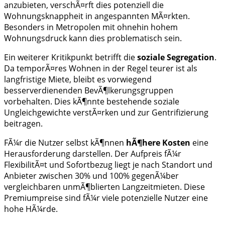
anzubieten, verschÃ¤rft dies potenziell die
Wohnungsknappheit in angespannten MÃ¤rkten.
Besonders in Metropolen mit ohnehin hohem
Wohnungsdruck kann dies problematisch sein.
Ein weiterer Kritikpunkt betrifft die
soziale Segregation
.
Da temporÃ¤res Wohnen in der Regel teurer ist als
langfristige Miete, bleibt es vorwiegend
besserverdienenden BevÃ¶lkerungsgruppen
vorbehalten. Dies kÃ¶nnte bestehende soziale
Ungleichgewichte verstÃ¤rken und zur Gentrifizierung
beitragen.
FÃ¼r die Nutzer selbst kÃ¶nnen
hÃ¶here Kosten
eine
Herausforderung darstellen. Der Aufpreis fÃ¼r
FlexibilitÃ¤t und Sofortbezug liegt je nach Standort und
Anbieter zwischen 30% und 100% gegenÃ¼ber
vergleichbaren unmÃ¶blierten Langzeitmieten. Diese
Premiumpreise sind fÃ¼r viele potenzielle Nutzer eine
hohe HÃ¼rde.