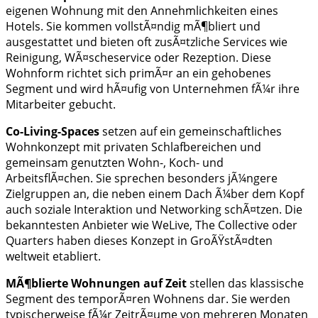
eigenen Wohnung mit den Annehmlichkeiten eines
Hotels. Sie kommen vollstÃ¤ndig mÃ¶bliert und
ausgestattet und bieten oft zusÃ¤tzliche Services wie
Reinigung, WÃ¤scheservice oder Rezeption. Diese
Wohnform richtet sich primÃ¤r an ein gehobenes
Segment und wird hÃ¤ufig von Unternehmen fÃ¼r ihre
Mitarbeiter gebucht.
Co-Living-Spaces
setzen auf ein gemeinschaftliches
Wohnkonzept mit privaten Schlafbereichen und
gemeinsam genutzten Wohn-, Koch- und
ArbeitsflÃ¤chen. Sie sprechen besonders jÃ¼ngere
Zielgruppen an, die neben einem Dach Ã¼ber dem Kopf
auch soziale Interaktion und Networking schÃ¤tzen. Die
bekanntesten Anbieter wie WeLive, The Collective oder
Quarters haben dieses Konzept in GroÃŸstÃ¤dten
weltweit etabliert.
MÃ¶blierte Wohnungen auf Zeit
stellen das klassische
Segment des temporÃ¤ren Wohnens dar. Sie werden
typischerweise fÃ¼r ZeitrÃ¤ume von mehreren Monaten