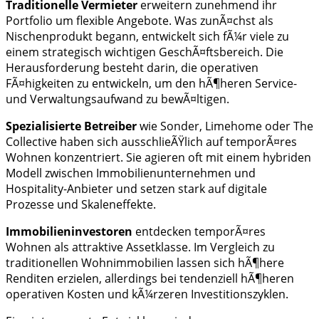
Traditionelle Vermieter
erweitern zunehmend ihr
Portfolio um flexible Angebote. Was zunÃ¤chst als
Nischenprodukt begann, entwickelt sich fÃ¼r viele zu
einem strategisch wichtigen GeschÃ¤ftsbereich. Die
Herausforderung besteht darin, die operativen
FÃ¤higkeiten zu entwickeln, um den hÃ¶heren Service-
und Verwaltungsaufwand zu bewÃ¤ltigen.
Spezialisierte Betreiber
wie Sonder, Limehome oder The
Collective haben sich ausschlieÃŸlich auf temporÃ¤res
Wohnen konzentriert. Sie agieren oft mit einem hybriden
Modell zwischen Immobilienunternehmen und
Hospitality-Anbieter und setzen stark auf digitale
Prozesse und Skaleneffekte.
Immobilieninvestoren
entdecken temporÃ¤res
Wohnen als attraktive Assetklasse. Im Vergleich zu
traditionellen Wohnimmobilien lassen sich hÃ¶here
Renditen erzielen, allerdings bei tendenziell hÃ¶heren
operativen Kosten und kÃ¼rzeren Investitionszyklen.