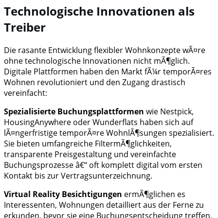
Technologische Innovationen als
Treiber
Die rasante Entwicklung flexibler Wohnkonzepte wÃ¤re
ohne technologische Innovationen nicht mÃ¶glich.
Digitale Plattformen haben den Markt fÃ¼r temporÃ¤res
Wohnen revolutioniert und den Zugang drastisch
vereinfacht:
Spezialisierte Buchungsplattformen
wie Nestpick,
HousingAnywhere oder Wunderflats haben sich auf
lÃ¤ngerfristige temporÃ¤re WohnlÃ¶sungen spezialisiert.
Sie bieten umfangreiche FiltermÃ¶glichkeiten,
transparente Preisgestaltung und vereinfachte
Buchungsprozesse â€“ oft komplett digital vom ersten
Kontakt bis zur Vertragsunterzeichnung.
Virtual Reality Besichtigungen
ermÃ¶glichen es
Interessenten, Wohnungen detailliert aus der Ferne zu
erkunden, bevor sie eine Buchungsentscheidung treffen.