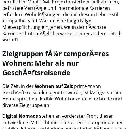
beruflicher MobilitÃ¤t. Projektbasierte Arbeitsformen,
befristete VertrÃ¤ge und internationale Karrieren
erfordern WohnlÃ¶sungen, die mit diesem Lebensstil
kompatibel sind. Warum eine langfristige
Mietverpflichtung eingehen, wenn der nÃ¤chste
Karriereschritt mÃ¶glicherweise in einer anderen Stadt
wartet?
Zielgruppen fÃ¼r temporÃ¤res
Wohnen: Mehr als nur
GeschÃ¤ftsreisende
Die Zeit, in der
Wohnen auf Zeit
primÃ¤r von
GeschÃ¤ftsreisenden genutzt wurde, ist lÃ¤ngst vorbei.
Heute sprechen flexible Wohnkonzepte eine breite und
diverse Zielgruppe an:
Digital Nomads
stehen an vorderster Front dieser
Entwicklung. Mit nicht mehr als einem Laptop und einer
stabilen Internetverbindung ausgestattet, kÃ¶nnen diese