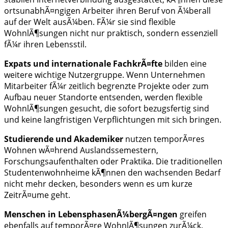
ortsunabhÃ¤ngigen Arbeiter ihren Beruf von Ã¼berall
auf der Welt ausÃ¼ben. FÃ¼r sie sind flexible
WohnlÃ¶sungen nicht nur praktisch, sondern essenziell
fÃ¼r ihren Lebensstil.
Expats und internationale FachkrÃ¤fte
bilden eine
weitere wichtige Nutzergruppe. Wenn Unternehmen
Mitarbeiter fÃ¼r zeitlich begrenzte Projekte oder zum
Aufbau neuer Standorte entsenden, werden flexible
WohnlÃ¶sungen gesucht, die sofort bezugsfertig sind
und keine langfristigen Verpflichtungen mit sich bringen.
Studierende und Akademiker
nutzen temporÃ¤res
Wohnen wÃ¤hrend Auslandssemestern,
Forschungsaufenthalten oder Praktika. Die traditionellen
Studentenwohnheime kÃ¶nnen den wachsenden Bedarf
nicht mehr decken, besonders wenn es um kurze
ZeitrÃ¤ume geht.
Menschen in LebensphasenÃ¼bergÃ¤ngen
greifen
ebenfalls auf temporÃ¤re WohnlÃ¶sungen zurÃ¼ck.