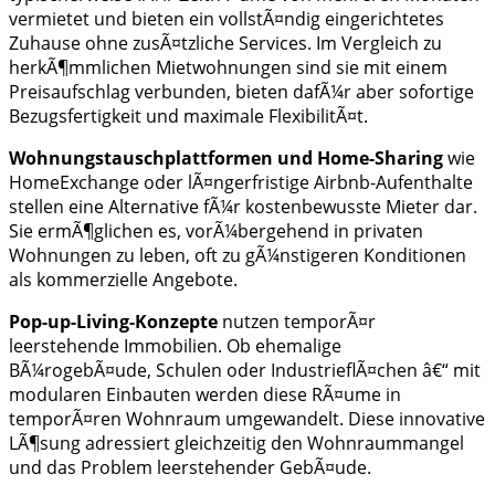
vermietet und bieten ein vollstÃ¤ndig eingerichtetes
Zuhause ohne zusÃ¤tzliche Services. Im Vergleich zu
herkÃ¶mmlichen Mietwohnungen sind sie mit einem
Preisaufschlag verbunden, bieten dafÃ¼r aber sofortige
Bezugsfertigkeit und maximale FlexibilitÃ¤t.
Wohnungstauschplattformen und Home-Sharing
wie
HomeExchange oder lÃ¤ngerfristige Airbnb-Aufenthalte
stellen eine Alternative fÃ¼r kostenbewusste Mieter dar.
Sie ermÃ¶glichen es, vorÃ¼bergehend in privaten
Wohnungen zu leben, oft zu gÃ¼nstigeren Konditionen
als kommerzielle Angebote.
Pop-up-Living-Konzepte
nutzen temporÃ¤r
leerstehende Immobilien. Ob ehemalige
BÃ¼rogebÃ¤ude, Schulen oder IndustrieflÃ¤chen â€“ mit
modularen Einbauten werden diese RÃ¤ume in
temporÃ¤ren Wohnraum umgewandelt. Diese innovative
LÃ¶sung adressiert gleichzeitig den Wohnraummangel
und das Problem leerstehender GebÃ¤ude.