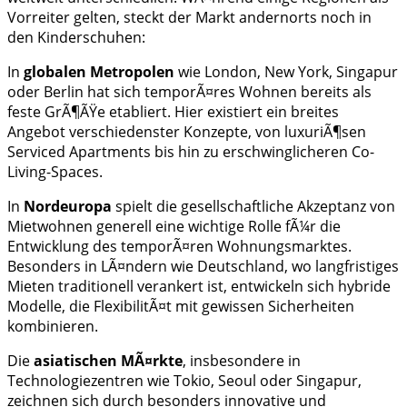
Vorreiter gelten, steckt der Markt andernorts noch in
den Kinderschuhen:
In
globalen Metropolen
wie London, New York, Singapur
oder Berlin hat sich temporÃ¤res Wohnen bereits als
feste GrÃ¶ÃŸe etabliert. Hier existiert ein breites
Angebot verschiedenster Konzepte, von luxuriÃ¶sen
Serviced Apartments bis hin zu erschwinglicheren Co-
Living-Spaces.
In
Nordeuropa
spielt die gesellschaftliche Akzeptanz von
Mietwohnen generell eine wichtige Rolle fÃ¼r die
Entwicklung des temporÃ¤ren Wohnungsmarktes.
Besonders in LÃ¤ndern wie Deutschland, wo langfristiges
Mieten traditionell verankert ist, entwickeln sich hybride
Modelle, die FlexibilitÃ¤t mit gewissen Sicherheiten
kombinieren.
Die
asiatischen MÃ¤rkte
, insbesondere in
Technologiezentren wie Tokio, Seoul oder Singapur,
zeichnen sich durch besonders innovative und