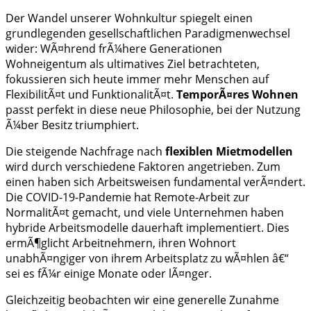
Der Wandel unserer Wohnkultur spiegelt einen
grundlegenden gesellschaftlichen Paradigmenwechsel
wider: WÃ¤hrend frÃ¼here Generationen
Wohneigentum als ultimatives Ziel betrachteten,
fokussieren sich heute immer mehr Menschen auf
FlexibilitÃ¤t und FunktionalitÃ¤t.
TemporÃ¤res Wohnen
passt perfekt in diese neue Philosophie, bei der Nutzung
Ã¼ber Besitz triumphiert.
Die steigende Nachfrage nach
flexiblen Mietmodellen
wird durch verschiedene Faktoren angetrieben. Zum
einen haben sich Arbeitsweisen fundamental verÃ¤ndert.
Die COVID-19-Pandemie hat Remote-Arbeit zur
NormalitÃ¤t gemacht, und viele Unternehmen haben
hybride Arbeitsmodelle dauerhaft implementiert. Dies
ermÃ¶glicht Arbeitnehmern, ihren Wohnort
unabhÃ¤ngiger von ihrem Arbeitsplatz zu wÃ¤hlen â€“
sei es fÃ¼r einige Monate oder lÃ¤nger.
Gleichzeitig beobachten wir eine generelle Zunahme