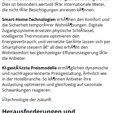
Dies ist besonders wertvoll fÃ¼r internationale Mieter,
die nicht fÃ¼r Besichtigungen anreisen kÃ¶nnen.
Smart-Home-Technologien
erhÃ¶hen den Komfort und
die Sicherheit temporÃ¤rer WohnlÃ¶sungen. Digitale
Zugangssysteme ersetzen physische SchlÃ¼ssel,
intelligente Thermostate optimieren den
Energieverbrauch, und vernetzte GerÃ¤te lassen sich per
Smartphone steuern â€“ all dies erhÃ¶ht den
Wohnkomfort bei gleichzeitiger Effizienzsteigerung fÃ¼r
die Anbieter.
KI-gestÃ¼tzte Preismodelle
ermÃ¶glichen dynamische
und nachfrageorientierte Preisgestaltung, Ã¤hnlich wie
in der Hotelbranche. So kÃ¶nnen Anbieter ihre
Auslastung optimieren und gleichzeitig auf saisonale
Schwankungen reagieren.
Herausforderungen und