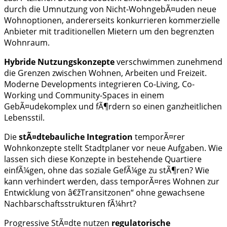
durch die Umnutzung von Nicht-WohngebÃ¤uden neue
Wohnoptionen, andererseits konkurrieren kommerzielle
Anbieter mit traditionellen Mietern um den begrenzten
Wohnraum.
Hybride Nutzungskonzepte
verschwimmen zunehmend
die Grenzen zwischen Wohnen, Arbeiten und Freizeit.
Moderne Developments integrieren Co-Living, Co-
Working und Community-Spaces in einem
GebÃ¤udekomplex und fÃ¶rdern so einen ganzheitlichen
Lebensstil.
Die
stÃ¤dtebauliche Integration
temporÃ¤rer
Wohnkonzepte stellt Stadtplaner vor neue Aufgaben. Wie
lassen sich diese Konzepte in bestehende Quartiere
einfÃ¼gen, ohne das soziale GefÃ¼ge zu stÃ¶ren? Wie
kann verhindert werden, dass temporÃ¤res Wohnen zur
Entwicklung von â€žTransitzonen“ ohne gewachsene
Nachbarschaftsstrukturen fÃ¼hrt?
Progressive StÃ¤dte nutzen
regulatorische