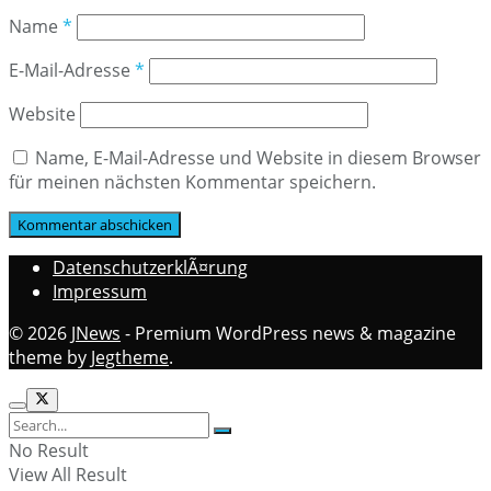
Name
*
E-Mail-Adresse
*
Website
Name, E-Mail-Adresse und Website in diesem Browser
für meinen nächsten Kommentar speichern.
DatenschutzerklÃ¤rung
Impressum
© 2026
JNews
- Premium WordPress news & magazine
theme by
Jegtheme
.
No Result
View All Result