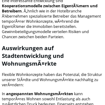
Eine interessante Entwicklung sind
Kooperationsmodelle zwischen EigentÃ¼mern und
Betreibern
. Ã„hnlich wie in der Hotelbranche
Ã¼bernehmen spezialisierte Betreiber das Management
temporÃ¤rer Wohnkonzepte, wÃ¤hrend die
EigentÃ¼mer die Immobilien bereitstellen.
Gewinnbeteiligungsmodelle verteilen Risiken und
Chancen zwischen beiden Parteien.
Auswirkungen auf
Stadtentwicklung und
WohnungsmÃ¤rkte
Flexible Wohnkonzepte haben das Potenzial, die Struktur
unserer StÃ¤dte und WohnungsmÃ¤rkte nachhaltig zu
verÃ¤ndern:
In
angespannten WohnungsmÃ¤rkten
kann
temporÃ¤res Wohnen sowohl Entlastung als auch
zusÃ¤tzlichen Druck bedeuten. Einerseits entstehen