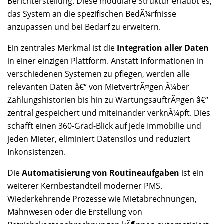
Berichterstellung. Diese modulare Struktur erlaubt es,
das System an die spezifischen BedÃ¼rfnisse
anzupassen und bei Bedarf zu erweitern.
Ein zentrales Merkmal ist die
Integration aller Daten
in einer einzigen Plattform. Anstatt Informationen in
verschiedenen Systemen zu pflegen, werden alle
relevanten Daten â€“ von MietvertrÃ¤gen Ã¼ber
Zahlungshistorien bis hin zu WartungsauftrÃ¤gen â€“
zentral gespeichert und miteinander verknÃ¼pft. Dies
schafft einen 360-Grad-Blick auf jede Immobilie und
jeden Mieter, eliminiert Datensilos und reduziert
Inkonsistenzen.
Die
Automatisierung von Routineaufgaben
ist ein
weiterer Kernbestandteil moderner PMS.
Wiederkehrende Prozesse wie Mietabrechnungen,
Mahnwesen oder die Erstellung von