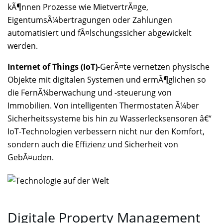
kÃ¶nnen Prozesse wie MietvertrÃ¤ge,
EigentumsÃ¼bertragungen oder Zahlungen
automatisiert und fÃ¤lschungssicher abgewickelt
werden.
Internet of Things (IoT)
-GerÃ¤te vernetzen physische
Objekte mit digitalen Systemen und ermÃ¶glichen so
die FernÃ¼berwachung und -steuerung von
Immobilien. Von intelligenten Thermostaten Ã¼ber
Sicherheitssysteme bis hin zu Wasserlecksensoren â€“
IoT-Technologien verbessern nicht nur den Komfort,
sondern auch die Effizienz und Sicherheit von
GebÃ¤uden.
Digitale Property Management