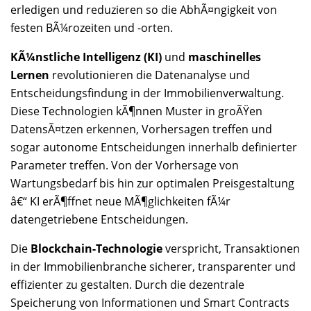
erledigen und reduzieren so die AbhÃ¤ngigkeit von
festen BÃ¼rozeiten und -orten.
KÃ¼nstliche Intelligenz (KI)
und
maschinelles
Lernen
revolutionieren die Datenanalyse und
Entscheidungsfindung in der Immobilienverwaltung.
Diese Technologien kÃ¶nnen Muster in groÃŸen
DatensÃ¤tzen erkennen, Vorhersagen treffen und
sogar autonome Entscheidungen innerhalb definierter
Parameter treffen. Von der Vorhersage von
Wartungsbedarf bis hin zur optimalen Preisgestaltung
â€“ KI erÃ¶ffnet neue MÃ¶glichkeiten fÃ¼r
datengetriebene Entscheidungen.
Die
Blockchain-Technologie
verspricht, Transaktionen
in der Immobilienbranche sicherer, transparenter und
effizienter zu gestalten. Durch die dezentrale
Speicherung von Informationen und Smart Contracts