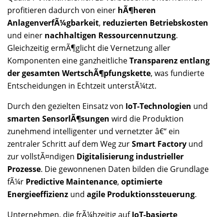
profitieren dadurch von einer
hÃ¶heren
AnlagenverfÃ¼gbarkeit
,
reduzierten Betriebskosten
und einer
nachhaltigen Ressourcennutzung
.
Gleichzeitig ermÃ¶glicht die Vernetzung aller
Komponenten eine ganzheitliche
Transparenz entlang
der gesamten WertschÃ¶pfungskette
, was fundierte
Entscheidungen in Echtzeit unterstÃ¼tzt.
Durch den gezielten Einsatz von
IoT-Technologien
und
smarten SensorlÃ¶sungen
wird die Produktion
zunehmend intelligenter und vernetzter â€“ ein
zentraler Schritt auf dem Weg zur
Smart Factory
und
zur vollstÃ¤ndigen
Digitalisierung industrieller
Prozesse
. Die gewonnenen Daten bilden die Grundlage
fÃ¼r
Predictive Maintenance
,
optimierte
Energieeffizienz
und
agile Produktionssteuerung
.
Unternehmen, die frÃ¼hzeitig auf
IoT-basierte