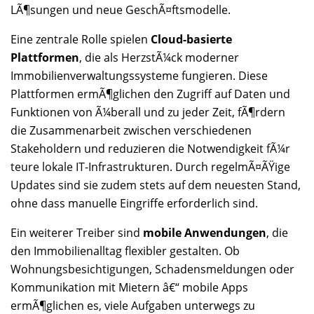
LÃ¶sungen und neue GeschÃ¤ftsmodelle.
Eine zentrale Rolle spielen
Cloud-basierte
Plattformen
, die als HerzstÃ¼ck moderner
Immobilienverwaltungssysteme fungieren. Diese
Plattformen ermÃ¶glichen den Zugriff auf Daten und
Funktionen von Ã¼berall und zu jeder Zeit, fÃ¶rdern
die Zusammenarbeit zwischen verschiedenen
Stakeholdern und reduzieren die Notwendigkeit fÃ¼r
teure lokale IT-Infrastrukturen. Durch regelmÃ¤ÃŸige
Updates sind sie zudem stets auf dem neuesten Stand,
ohne dass manuelle Eingriffe erforderlich sind.
Ein weiterer Treiber sind
mobile Anwendungen
, die
den Immobilienalltag flexibler gestalten. Ob
Wohnungsbesichtigungen, Schadensmeldungen oder
Kommunikation mit Mietern â€“ mobile Apps
ermÃ¶glichen es, viele Aufgaben unterwegs zu