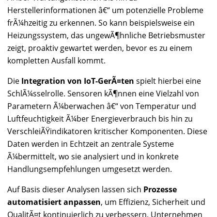
Herstellerinformationen â€“ um potenzielle Probleme
frÃ¼hzeitig zu erkennen. So kann beispielsweise ein
Heizungssystem, das ungewÃ¶hnliche Betriebsmuster
zeigt, proaktiv gewartet werden, bevor es zu einem
kompletten Ausfall kommt.
Die
Integration von IoT-GerÃ¤ten
spielt hierbei eine
SchlÃ¼sselrolle. Sensoren kÃ¶nnen eine Vielzahl von
Parametern Ã¼berwachen â€“ von Temperatur und
Luftfeuchtigkeit Ã¼ber Energieverbrauch bis hin zu
VerschleiÃŸindikatoren kritischer Komponenten. Diese
Daten werden in Echtzeit an zentrale Systeme
Ã¼bermittelt, wo sie analysiert und in konkrete
Handlungsempfehlungen umgesetzt werden.
Auf Basis dieser Analysen lassen sich
Prozesse
automatisiert anpassen
, um Effizienz, Sicherheit und
QualitÃ¤t kontinuierlich zu verbessern. Unternehmen