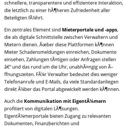
schnellere, transparentere und effizientere Interaktion,
die letztlich zu einer hÃ¶heren Zufriedenheit aller
Beteiligten fÃ¼hrt.
Ein zentrales Element sind
Mieterportale und -apps
,
die als digitale Schnittstelle zwischen Verwaltern und
Mietern dienen. Ãœber diese Plattformen kÃ¶nnen
Mieter Schadensmeldungen einreichen, Dokumente
einsehen, Zahlungen tÃ¤tigen oder Anfragen stellen
â€“ und das rund um die Uhr, unabhÃ¤ngig von Ã–
ffnungszeiten. FÃ¼r Verwalter bedeutet dies weniger
Telefonanrufe und E-Mails, da viele Standardanliegen
direkt Ã¼ber das Portal abgewickelt werden kÃ¶nnen.
Auch die
Kommunikation mit EigentÃ¼mern
profitiert von digitalen LÃ¶sungen.
EigentÃ¼merportale bieten Zugang zu relevanten
Dokumenten, Finanzberichten und