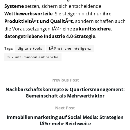
Systeme
setzen, sichern sich entscheidende
Wettbewerbsvorteile
: Sie steigern nicht nur ihre
ProduktivitÃ¤t und QualitÃ¤t
, sondern schaffen auch
die Voraussetzungen fÃ¼r eine
zukunftssichere,
datengetriebene Industrie 4.0-Strategie
.
Tags:
digitale tools
kÃ¼nstliche inteligenz
zukunft immobilienbranche
Previous Post
Nachbarschaftskonzepte & Quartiersmanagement:
Gemeinschaft als Mehrwertfaktor
Next Post
Immobilienmarketing auf Social Media: Strategien
fÃ¼r mehr Reichweite