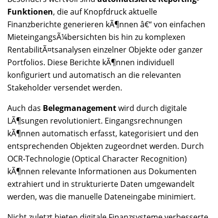
Funktionen
, die auf Knopfdruck aktuelle
Finanzberichte generieren kÃ¶nnen â€“ von einfachen
MieteingangsÃ¼bersichten bis hin zu komplexen
RentabilitÃ¤tsanalysen einzelner Objekte oder ganzer
Portfolios. Diese Berichte kÃ¶nnen individuell
konfiguriert und automatisch an die relevanten
Stakeholder versendet werden.
Auch das
Belegmanagement
wird durch digitale
LÃ¶sungen revolutioniert. Eingangsrechnungen
kÃ¶nnen automatisch erfasst, kategorisiert und den
entsprechenden Objekten zugeordnet werden. Durch
OCR-Technologie (Optical Character Recognition)
kÃ¶nnen relevante Informationen aus Dokumenten
extrahiert und in strukturierte Daten umgewandelt
werden, was die manuelle Dateneingabe minimiert.
Nicht zuletzt bieten digitale Finanzsysteme verbesserte