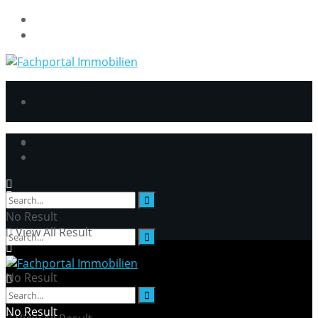
DatenschutzerklÃ¤rung
Impressum
No Result
View All Result
No Result
No Result