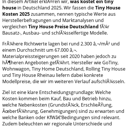
In diesem Artikel erklÃ¤ren wir,
was kostet ein tiny
house
in Deutschland 2025. Wir fassen die
Tiny House
Kosten 2025
zusammen, nennen typische Werte aus
Herstellerbefragungen und Marktanalysen und
vergleichen
Tiny House Preise Deutschland
fÃ¼r
Bausatz-, Ausbau- und schlÃ¼sselfertige Modelle.
FrÃ¼here Richtwerte lagen bei rund 2.300 â‚¬/mÂ² und
einem Durchschnitt um 67.000 â‚¬.
Materialpreissteigerungen seit 2020 haben jedoch zu
hÃ¶heren Angeboten gefÃ¼hrt. Hersteller wie GoTiny,
Wohnwagon, Tiny Home Deutschland, Rolling Tiny House
und Tiny House Rheinau liefern dabei konkrete
Modellpreise, die wir im weiteren Verlauf aufschlÃ¼sseln.
Ziel ist eine klare Entscheidungsgrundlage: Welche
Kosten kommen beim Kauf, Bau und Betrieb hinzu,
welche Nebenkosten (GrundstÃ¼ck, ErschlieÃŸung,
ÃœberfÃ¼hrung, Genehmigungen) sind zu erwarten und
welche Banken oder KfWâ€‘Bedingungen sind relevant.
Zudem beleuchten wir regionale Unterschiede und