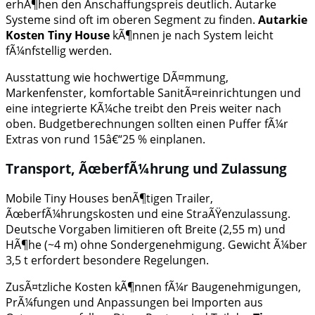
erhÃ¶hen den Anschaffungspreis deutlich. Autarke
Systeme sind oft im oberen Segment zu finden.
Autarkie
Kosten Tiny House
kÃ¶nnen je nach System leicht
fÃ¼nfstellig werden.
Ausstattung wie hochwertige DÃ¤mmung,
Markenfenster, komfortable SanitÃ¤reinrichtungen und
eine integrierte KÃ¼che treibt den Preis weiter nach
oben. Budgetberechnungen sollten einen Puffer fÃ¼r
Extras von rund 15â€“25 % einplanen.
Transport, ÃœberfÃ¼hrung und Zulassung
Mobile Tiny Houses benÃ¶tigen Trailer,
ÃœberfÃ¼hrungskosten und eine StraÃŸenzulassung.
Deutsche Vorgaben limitieren oft Breite (2,55 m) und
HÃ¶he (~4 m) ohne Sondergenehmigung. Gewicht Ã¼ber
3,5 t erfordert besondere Regelungen.
ZusÃ¤tzliche Kosten kÃ¶nnen fÃ¼r Baugenehmigungen,
PrÃ¼fungen und Anpassungen bei Importen aus