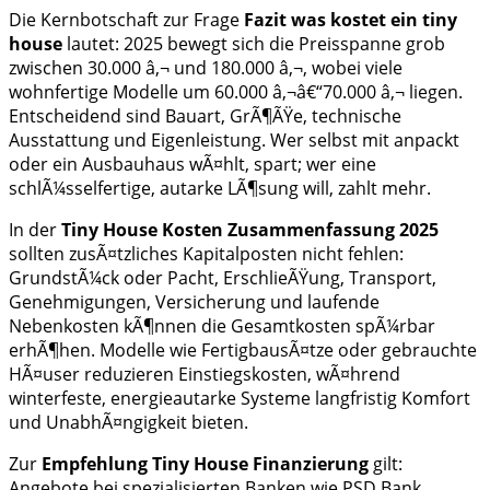
Die Kernbotschaft zur Frage
Fazit was kostet ein tiny
house
lautet: 2025 bewegt sich die Preisspanne grob
zwischen 30.000 â‚¬ und 180.000 â‚¬, wobei viele
wohnfertige Modelle um 60.000 â‚¬â€“70.000 â‚¬ liegen.
Entscheidend sind Bauart, GrÃ¶ÃŸe, technische
Ausstattung und Eigenleistung. Wer selbst mit anpackt
oder ein Ausbauhaus wÃ¤hlt, spart; wer eine
schlÃ¼sselfertige, autarke LÃ¶sung will, zahlt mehr.
In der
Tiny House Kosten Zusammenfassung 2025
sollten zusÃ¤tzliches Kapitalposten nicht fehlen:
GrundstÃ¼ck oder Pacht, ErschlieÃŸung, Transport,
Genehmigungen, Versicherung und laufende
Nebenkosten kÃ¶nnen die Gesamtkosten spÃ¼rbar
erhÃ¶hen. Modelle wie FertigbausÃ¤tze oder gebrauchte
HÃ¤user reduzieren Einstiegskosten, wÃ¤hrend
winterfeste, energieautarke Systeme langfristig Komfort
und UnabhÃ¤ngigkeit bieten.
Zur
Empfehlung Tiny House Finanzierung
gilt:
Angebote bei spezialisierten Banken wie PSD Bank,