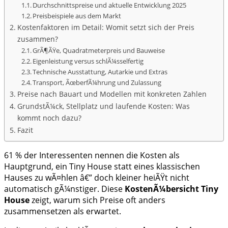
Durchschnittspreise und aktuelle Entwicklung 2025
Preisbeispiele aus dem Markt
Kostenfaktoren im Detail: Womit setzt sich der Preis
zusammen?
GrÃ¶ÃŸe, Quadratmeterpreis und Bauweise
Eigenleistung versus schlÃ¼sselfertig
Technische Ausstattung, Autarkie und Extras
Transport, ÃœberfÃ¼hrung und Zulassung
Preise nach Bauart und Modellen mit konkreten Zahlen
GrundstÃ¼ck, Stellplatz und laufende Kosten: Was
kommt noch dazu?
Fazit
61 % der Interessenten nennen die Kosten als
Hauptgrund, ein Tiny House statt eines klassischen
Hauses zu wÃ¤hlen â€” doch kleiner heiÃŸt nicht
automatisch gÃ¼nstiger. Diese
KostenÃ¼bersicht Tiny
House
zeigt, warum sich Preise oft anders
zusammensetzen als erwartet.