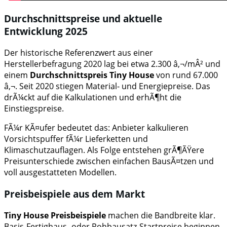
Durchschnittspreise und aktuelle
Entwicklung 2025
Der historische Referenzwert aus einer
Herstellerbefragung 2020 lag bei etwa 2.300 â‚¬/mÂ² und
einem
Durchschnittspreis Tiny House
von rund 67.000
â‚¬. Seit 2020 stiegen Material- und Energiepreise. Das
drÃ¼ckt auf die Kalkulationen und erhÃ¶ht die
Einstiegspreise.
FÃ¼r KÃ¤ufer bedeutet das: Anbieter kalkulieren
Vorsichtspuffer fÃ¼r Lieferketten und
Klimaschutzauflagen. Als Folge entstehen grÃ¶ÃŸere
Preisunterschiede zwischen einfachen BausÃ¤tzen und
voll ausgestatteten Modellen.
Preisbeispiele aus dem Markt
Tiny House Preisbeispiele
machen die Bandbreite klar.
Basis-Fertighaus- oder Rohbausatz-Startpreise beginnen