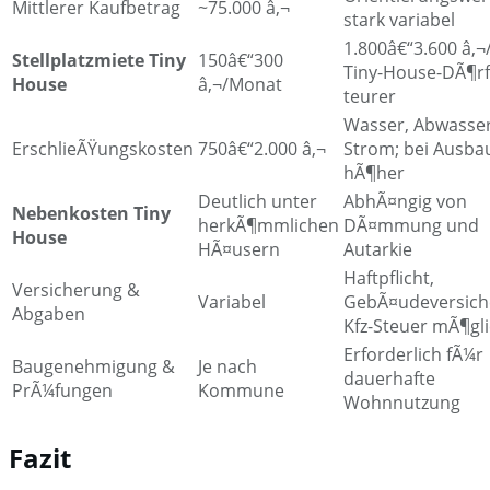
Mittlerer Kaufbetrag
~75.000 â‚¬
stark variabel
1.800â€“3.600 â‚¬/
Stellplatzmiete Tiny
150â€“300
Tiny-House-DÃ¶rf
House
â‚¬/Monat
teurer
Wasser, Abwasser
ErschlieÃŸungskosten
750â€“2.000 â‚¬
Strom; bei Ausba
hÃ¶her
Deutlich unter
AbhÃ¤ngig von
Nebenkosten Tiny
herkÃ¶mmlichen
DÃ¤mmung und
House
HÃ¤usern
Autarkie
Haftpflicht,
Versicherung &
Variabel
GebÃ¤udeversich
Abgaben
Kfz-Steuer mÃ¶gl
Erforderlich fÃ¼r
Baugenehmigung &
Je nach
dauerhafte
PrÃ¼fungen
Kommune
Wohnnutzung
Fazit