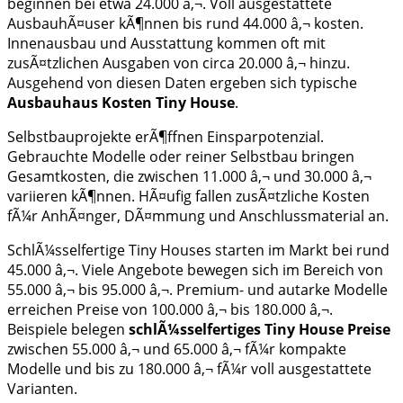
beginnen bei etwa 24.000 â‚¬. Voll ausgestattete
AusbauhÃ¤user kÃ¶nnen bis rund 44.000 â‚¬ kosten.
Innenausbau und Ausstattung kommen oft mit
zusÃ¤tzlichen Ausgaben von circa 20.000 â‚¬ hinzu.
Ausgehend von diesen Daten ergeben sich typische
Ausbauhaus Kosten Tiny House
.
Selbstbauprojekte erÃ¶ffnen Einsparpotenzial.
Gebrauchte Modelle oder reiner Selbstbau bringen
Gesamtkosten, die zwischen 11.000 â‚¬ und 30.000 â‚¬
variieren kÃ¶nnen. HÃ¤ufig fallen zusÃ¤tzliche Kosten
fÃ¼r AnhÃ¤nger, DÃ¤mmung und Anschlussmaterial an.
SchlÃ¼sselfertige Tiny Houses starten im Markt bei rund
45.000 â‚¬. Viele Angebote bewegen sich im Bereich von
55.000 â‚¬ bis 95.000 â‚¬. Premium- und autarke Modelle
erreichen Preise von 100.000 â‚¬ bis 180.000 â‚¬.
Beispiele belegen
schlÃ¼sselfertiges Tiny House Preise
zwischen 55.000 â‚¬ und 65.000 â‚¬ fÃ¼r kompakte
Modelle und bis zu 180.000 â‚¬ fÃ¼r voll ausgestattete
Varianten.