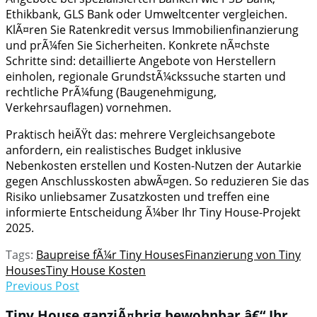
Ethikbank, GLS Bank oder Umweltcenter vergleichen.
KlÃ¤ren Sie Ratenkredit versus Immobilienfinanzierung
und prÃ¼fen Sie Sicherheiten. Konkrete nÃ¤chste
Schritte sind: detaillierte Angebote von Herstellern
einholen, regionale GrundstÃ¼ckssuche starten und
rechtliche PrÃ¼fung (Baugenehmigung,
Verkehrsauflagen) vornehmen.
Praktisch heiÃŸt das: mehrere Vergleichsangebote
anfordern, ein realistisches Budget inklusive
Nebenkosten erstellen und Kosten-Nutzen der Autarkie
gegen Anschlusskosten abwÃ¤gen. So reduzieren Sie das
Risiko unliebsamer Zusatzkosten und treffen eine
informierte Entscheidung Ã¼ber Ihr Tiny House-Projekt
2025.
Tags:
Baupreise fÃ¼r Tiny Houses
Finanzierung von Tiny
Houses
Tiny House Kosten
Previous Post
Tiny House ganzjÃ¤hrig bewohnbar â€“ Ihr