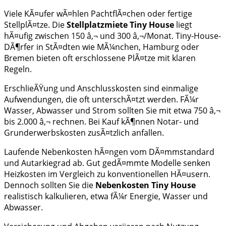
Viele KÃ¤ufer wÃ¤hlen PachtflÃ¤chen oder fertige
StellplÃ¤tze. Die
Stellplatzmiete Tiny House
liegt
hÃ¤ufig zwischen 150 â‚¬ und 300 â‚¬/Monat. Tiny-House-
DÃ¶rfer in StÃ¤dten wie MÃ¼nchen, Hamburg oder
Bremen bieten oft erschlossene PlÃ¤tze mit klaren
Regeln.
ErschlieÃŸung und Anschlusskosten sind einmalige
Aufwendungen, die oft unterschÃ¤tzt werden. FÃ¼r
Wasser, Abwasser und Strom sollten Sie mit etwa 750 â‚¬
bis 2.000 â‚¬ rechnen. Bei Kauf kÃ¶nnen Notar- und
Grunderwerbskosten zusÃ¤tzlich anfallen.
Laufende Nebenkosten hÃ¤ngen vom DÃ¤mmstandard
und Autarkiegrad ab. Gut gedÃ¤mmte Modelle senken
Heizkosten im Vergleich zu konventionellen HÃ¤usern.
Dennoch sollten Sie die
Nebenkosten Tiny House
realistisch kalkulieren, etwa fÃ¼r Energie, Wasser und
Abwasser.