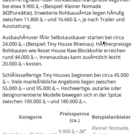
bei etwa 9.900 â‚¬ (Beispiel: Kleiner Nomade
â€žPureâ€œ). Erweiterte RohbausÃ¤tze liegen hÃ¤ufig
zwischen 11.800 â‚¬ und 16.660 â‚¬, je nach Trailer und
Ausstattung.
AusbauhÃ¤user fÃ¼r Selbstausbauer starten bei circa
24.000 â‚¬ (Beispiel: Tiny House Rheinau). HÃ¶herpreisige
Rohbauten wie Reset House Raw-Blockbohle erreichen
rund 44.000 â‚¬. Innenausbau kann zusÃ¤tzlich leicht
20.000 â‚¬ kosten.
SchlÃ¼sselfertige Tiny Houses beginnen bei circa 45.000
â‚¬. Viele marktÃ¼bliche Angebote liegen zwischen
55.000 â‚¬ und 95.000 â‚¬. Hochwertige, autarke oder
designorientierte Modelle bewegen sich in der Spitze
zwischen 100.000 â‚¬ und 180.000 â‚¬.
Preisspanne
Kategorie
Beispielanbieter
(ca.)
Kleiner Nomade,
9.900 â‚¬ â€“