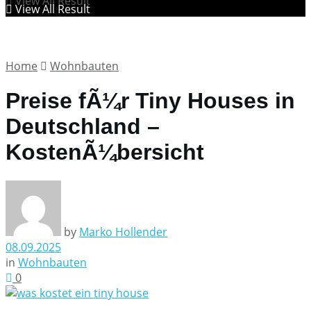
View All Result
View All Result
Home
Wohnbauten
Preise fÃ¼r Tiny Houses in
Deutschland –
KostenÃ¼bersicht
by
Marko Hollender
08.09.2025
in
Wohnbauten
0