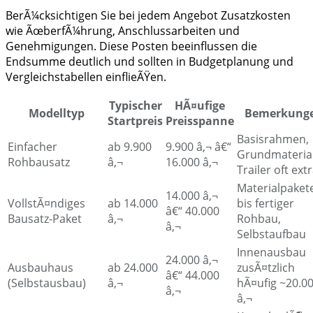
BerÃ¼cksichtigen Sie bei jedem Angebot Zusatzkosten
wie ÃœberfÃ¼hrung, Anschlussarbeiten und
Genehmigungen. Diese Posten beeinflussen die
Endsumme deutlich und sollten in Budgetplanung und
Vergleichstabellen einflieÃŸen.
Typischer
HÃ¤ufige
Modelltyp
Bemerkung
Startpreis
Preisspanne
Basisrahmen,
Einfacher
ab 9.900
9.900 â‚¬ â€“
Grundmaterial
Rohbausatz
â‚¬
16.000 â‚¬
Trailer oft ext
Materialpaket
14.000 â‚¬
VollstÃ¤ndiges
ab 14.000
bis fertiger
â€“ 40.000
Bausatz-Paket
â‚¬
Rohbau,
â‚¬
Selbstaufbau
Innenausbau
24.000 â‚¬
Ausbauhaus
ab 24.000
zusÃ¤tzlich
â€“ 44.000
(Selbstausbau)
â‚¬
hÃ¤ufig ~20.0
â‚¬
â‚¬