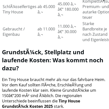
KomplettlÃ¶s
45.000 â‚¬
SchlÃ¼sselfertiges
ab 45.000
Premium- und
â€“ 180.000
Tiny House
â‚¬
autarke Optio
â‚¬
teuer
Starke
11.000 â‚¬
Gebraucht /
ab 11.000
Bandbreite je
â€“ 30.000
Eigenbau
â‚¬
nach Zustand
â‚¬
und Eigenleis
GrundstÃ¼ck, Stellplatz und
laufende Kosten: Was kommt noch
dazu?
Ein Tiny House braucht mehr als nur das fahrbare Heim.
Vor dem Kauf sollten FlÃ¤che, ErschlieÃŸung und
laufende Kosten klar sein. Kleine GrundstÃ¼cke um
150â€“200 mÂ² sind Ã¼blich. Die regionalen
Unterschiede beeinflussen die
Tiny House
GrundstÃ¼ck Kosten 2025
stark.