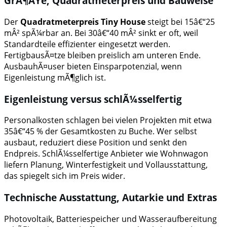
GrÃ¶ÃŸe, Quadratmeterpreis und Bauweise
Der
Quadratmeterpreis Tiny House
steigt bei 15â€“25
mÂ² spÃ¼rbar an. Bei 30â€“40 mÂ² sinkt er oft, weil
Standardteile effizienter eingesetzt werden.
FertigbausÃ¤tze bleiben preislich am unteren Ende.
AusbauhÃ¤user bieten Einsparpotenzial, wenn
Eigenleistung mÃ¶glich ist.
Eigenleistung versus schlÃ¼sselfertig
Personalkosten schlagen bei vielen Projekten mit etwa
35â€“45 % der Gesamtkosten zu Buche. Wer selbst
ausbaut, reduziert diese Position und senkt den
Endpreis. SchlÃ¼sselfertige Anbieter wie Wohnwagon
liefern Planung, Winterfestigkeit und Vollausstattung,
das spiegelt sich im Preis wider.
Technische Ausstattung, Autarkie und Extras
Photovoltaik, Batteriespeicher und Wasseraufbereitung