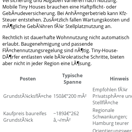
Versicherung und Abgaben variieren nach Nutzung.
Mobile Tiny Houses brauchen eine Haftpflicht- oder
GebÃ¤udeversicherung. Bei AnhÃ¤ngerbetrieb kann Kfz-
Steuer entstehen. ZusÃ¤tzlich fallen Wartungskosten und
mÃ¶gliche GebÃ¼hren fÃ¼r Stellplatznutzung an.
Rechtlich ist dauerhafte Wohnnutzung nicht automatisch
erlaubt. Baugenehmigung und passende
FlÃ¤chennutzungsregelung sind nÃ¶tig. Tiny-House-
DÃ¶rfer entlasten viele bÃ¼rokratische Schritte, bieten
aber nicht in jeder Region eine LÃ¶sung.
Typische
Posten
Hinweis
Spanne
Empfohlen fÃ¼r
GrundstÃ¼cksflÃ¤che
150â€“200 mÂ²
PrivatsphÃ¤re un
StellflÃ¤che
Regionale
Kaufpreis baureifes
~189â€“262
Schwankungen;
GrundstÃ¼ck
â‚¬/mÂ²
Hamburg teurer
Orientierungswer