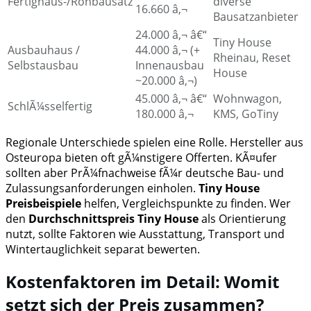
Fertighaus-/Rohbausatz
diverse
16.660 â‚¬
Bausatzanbieter
24.000 â‚¬ â€“
Tiny House
Ausbauhaus /
44.000 â‚¬ (+
Rheinau, Reset
Selbstausbau
Innenausbau
House
~20.000 â‚¬)
45.000 â‚¬ â€“
Wohnwagon,
SchlÃ¼sselfertig
180.000 â‚¬
KMS, GoTiny
Regionale Unterschiede spielen eine Rolle. Hersteller aus
Osteuropa bieten oft gÃ¼nstigere Offerten. KÃ¤ufer
sollten aber PrÃ¼fnachweise fÃ¼r deutsche Bau- und
Zulassungsanforderungen einholen.
Tiny House
Preisbeispiele
helfen, Vergleichspunkte zu finden. Wer
den
Durchschnittspreis Tiny House
als Orientierung
nutzt, sollte Faktoren wie Ausstattung, Transport und
Wintertauglichkeit separat bewerten.
Kostenfaktoren im Detail: Womit
setzt sich der Preis zusammen?