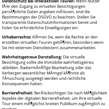
Datenschutz bei interaktiven Touren:
Wenn Nutzer
fÃ¼r den Zugang zu virtuellen Besichtigungen
persÃ¶nliche Daten angeben mÃ¼ssen, sind die
Bestimmungen der DSGVO zu beachten. Stellen Sie
transparente Datenschutzinformationen bereit und
holen Sie erforderliche Einwilligungen ein.
Urheberrechte:
KlÃ¤ren Sie, wem die Rechte an den
erstellten virtuellen Touren gehÃ¶ren, besonders wenn
Sie mit externen Dienstleistern zusammenarbeiten.
Wahrheitsgetreue Darstellung:
Die virtuelle
Besichtigung sollte die Immobilie wahrheitsgetreu
abbilden. ÃœbermÃ¤ÃŸige Bearbeitung oder das
Verbergen wesentlicher MÃ¤ngel kÃ¶nnte als
TÃ¤uschung ausgelegt werden und rechtliche
Konsequenzen haben.
Barrierefreiheit:
BerÃ¼cksichtigen Sie nach MÃ¶glichkeit
Aspekte der digitalen Barrierefreiheit, um Ihre virtuelle
Tour einem mÃ¶glichst breiten Publikum zugÃ¤nglich zu
machen.