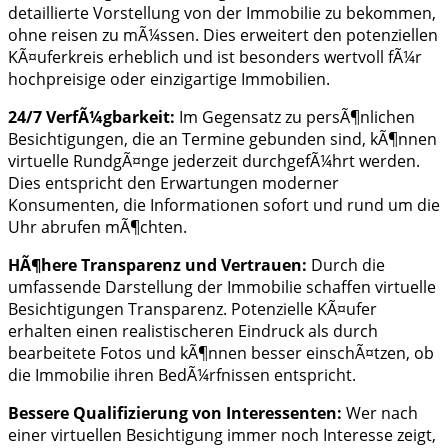
detaillierte Vorstellung von der Immobilie zu bekommen,
ohne reisen zu mÃ¼ssen. Dies erweitert den potenziellen
KÃ¤uferkreis erheblich und ist besonders wertvoll fÃ¼r
hochpreisige oder einzigartige Immobilien.
24/7 VerfÃ¼gbarkeit:
Im Gegensatz zu persÃ¶nlichen
Besichtigungen, die an Termine gebunden sind, kÃ¶nnen
virtuelle RundgÃ¤nge jederzeit durchgefÃ¼hrt werden.
Dies entspricht den Erwartungen moderner
Konsumenten, die Informationen sofort und rund um die
Uhr abrufen mÃ¶chten.
HÃ¶here Transparenz und Vertrauen:
Durch die
umfassende Darstellung der Immobilie schaffen virtuelle
Besichtigungen Transparenz. Potenzielle KÃ¤ufer
erhalten einen realistischeren Eindruck als durch
bearbeitete Fotos und kÃ¶nnen besser einschÃ¤tzen, ob
die Immobilie ihren BedÃ¼rfnissen entspricht.
Bessere Qualifizierung von Interessenten:
Wer nach
einer virtuellen Besichtigung immer noch Interesse zeigt,