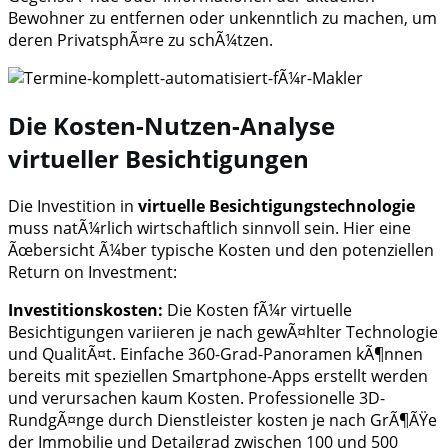
Bewohner zu entfernen oder unkenntlich zu machen, um
deren PrivatsphÃ¤re zu schÃ¼tzen.
Die Kosten-Nutzen-Analyse
virtueller Besichtigungen
Die Investition in
virtuelle Besichtigungstechnologie
muss natÃ¼rlich wirtschaftlich sinnvoll sein. Hier eine
Ãœbersicht Ã¼ber typische Kosten und den potenziellen
Return on Investment:
Investitionskosten:
Die Kosten fÃ¼r virtuelle
Besichtigungen variieren je nach gewÃ¤hlter Technologie
und QualitÃ¤t. Einfache 360-Grad-Panoramen kÃ¶nnen
bereits mit speziellen Smartphone-Apps erstellt werden
und verursachen kaum Kosten. Professionelle 3D-
RundgÃ¤nge durch Dienstleister kosten je nach GrÃ¶ÃŸe
der Immobilie und Detailgrad zwischen 100 und 500