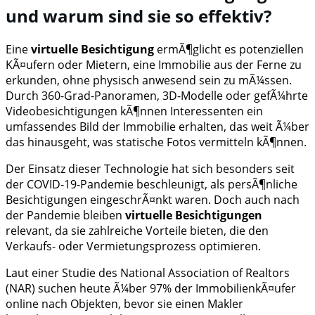
und warum sind sie so effektiv?
Eine
virtuelle Besichtigung
ermÃ¶glicht es potenziellen
KÃ¤ufern oder Mietern, eine Immobilie aus der Ferne zu
erkunden, ohne physisch anwesend sein zu mÃ¼ssen.
Durch 360-Grad-Panoramen, 3D-Modelle oder gefÃ¼hrte
Videobesichtigungen kÃ¶nnen Interessenten ein
umfassendes Bild der Immobilie erhalten, das weit Ã¼ber
das hinausgeht, was statische Fotos vermitteln kÃ¶nnen.
Der Einsatz dieser Technologie hat sich besonders seit
der COVID-19-Pandemie beschleunigt, als persÃ¶nliche
Besichtigungen eingeschrÃ¤nkt waren. Doch auch nach
der Pandemie bleiben
virtuelle Besichtigungen
relevant, da sie zahlreiche Vorteile bieten, die den
Verkaufs- oder Vermietungsprozess optimieren.
Laut einer Studie des National Association of Realtors
(NAR) suchen heute Ã¼ber 97% der ImmobilienkÃ¤ufer
online nach Objekten, bevor sie einen Makler