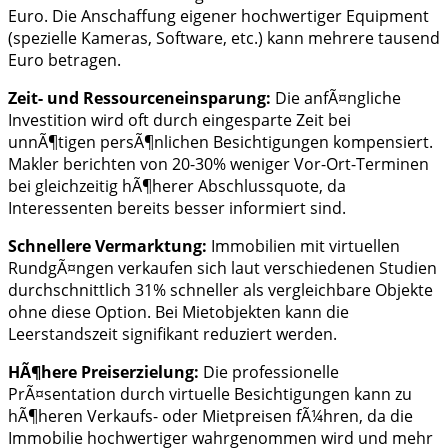
Euro. Die Anschaffung eigener hochwertiger Equipment
(spezielle Kameras, Software, etc.) kann mehrere tausend
Euro betragen.
Zeit- und Ressourceneinsparung:
Die anfÃ¤ngliche
Investition wird oft durch eingesparte Zeit bei
unnÃ¶tigen persÃ¶nlichen Besichtigungen kompensiert.
Makler berichten von 20-30% weniger Vor-Ort-Terminen
bei gleichzeitig hÃ¶herer Abschlussquote, da
Interessenten bereits besser informiert sind.
Schnellere Vermarktung:
Immobilien mit virtuellen
RundgÃ¤ngen verkaufen sich laut verschiedenen Studien
durchschnittlich 31% schneller als vergleichbare Objekte
ohne diese Option. Bei Mietobjekten kann die
Leerstandszeit signifikant reduziert werden.
HÃ¶here Preiserzielung:
Die professionelle
PrÃ¤sentation durch virtuelle Besichtigungen kann zu
hÃ¶heren Verkaufs- oder Mietpreisen fÃ¼hren, da die
Immobilie hochwertiger wahrgenommen wird und mehr