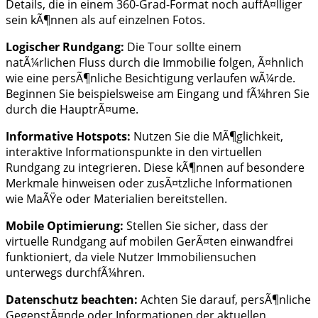
Details, die in einem 360-Grad-Format noch auffÃ¤lliger
sein kÃ¶nnen als auf einzelnen Fotos.
Logischer Rundgang:
Die Tour sollte einem
natÃ¼rlichen Fluss durch die Immobilie folgen, Ã¤hnlich
wie eine persÃ¶nliche Besichtigung verlaufen wÃ¼rde.
Beginnen Sie beispielsweise am Eingang und fÃ¼hren Sie
durch die HauptrÃ¤ume.
Informative Hotspots:
Nutzen Sie die MÃ¶glichkeit,
interaktive Informationspunkte in den virtuellen
Rundgang zu integrieren. Diese kÃ¶nnen auf besondere
Merkmale hinweisen oder zusÃ¤tzliche Informationen
wie MaÃŸe oder Materialien bereitstellen.
Mobile Optimierung:
Stellen Sie sicher, dass der
virtuelle Rundgang auf mobilen GerÃ¤ten einwandfrei
funktioniert, da viele Nutzer Immobiliensuchen
unterwegs durchfÃ¼hren.
Datenschutz beachten:
Achten Sie darauf, persÃ¶nliche
GegenstÃ¤nde oder Informationen der aktuellen