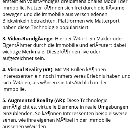
erstellt ein vollstÃ¤ndiges dreidimensionales Modell der
Immobilie. Nutzer kÃ¶nnen sich frei durch die RÃ¤ume
bewegen und die Immobilie aus verschiedenen
Blickwinkeln betrachten. Plattformen wie Matterport
haben diese Technologie popularisiert.
3. Video-RundgÃ¤nge:
Hierbei fÃ¼hrt ein Makler oder
EigentÃ¼mer durch die Immobilie und erlÃ¤utert dabei
wichtige Merkmale. Diese kÃ¶nnen live oder
aufgezeichnet sein.
4. Virtual Reality (VR):
Mit VR-Brillen kÃ¶nnen
Interessenten ein noch immersiveres Erlebnis haben und
sich fÃ¼hlen, als wÃ¤ren sie tatsÃ¤chlich in der
Immobilie.
5. Augmented Reality (AR):
Diese Technologie
ermÃ¶glicht es, virtuelle Elemente in reale Umgebungen
einzublenden. So kÃ¶nnen Interessenten beispielsweise
sehen, wie ihre eigenen MÃ¶bel in der Immobilie
aussehen wÃ¼rden.