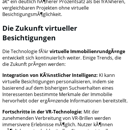
â€“ ein deutlich hÃ¶herer Prozentsatz als bei frÃ¼heren,
vergleichbaren Projekten ohne virtuelle
BesichtigungsmÃ¶glichkeit.
Die Zukunft virtueller
Besichtigungen
Die Technologie fÃ¼r
virtuelle ImmobilienrundgÃ¤nge
entwickelt sich kontinuierlich weiter. Einige Trends, die
die Zukunft prÃ¤gen werden:
Integration von KÃ¼nstlicher Intelligenz:
KI kann
virtuelle Besichtigungen personalisieren, indem sie
basierend auf dem bisherigen Suchverhalten eines
Interessenten bestimmte Merkmale der Immobilie
hervorhebt oder ergÃ¤nzende Informationen bereitstellt.
Fortschritte in der VR-Technologie:
Mit der
zunehmenden Verbreitung von VR-Brillen werden
immersivere Erlebnisse mÃ¶glich. Nutzer kÃ¶nnen