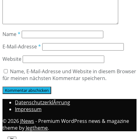
Name
*
E-Mail-Adresse
*
Website
Name, E-Mail-Adresse und Website in diesem Browser
für meinen nächsten Kommentar speichern.
DatenschutzerklÃ¤rung
Impressum
© 2026
JNews
- Premium WordPress news & magazine
theme by
Jegtheme
.