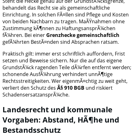
Steht die Hecke genau auf der GrundstÃ¼cksgrenze,
behandelt das Recht sie als gemeinschaftliche
Einrichtung. In solchen FÃ¤llen sind Pflege und Kosten
von beiden Nachbarn zu tragen. MaÃŸnahmen ohne
Zustimmung kÃ¶nnen zu HaftungsansprÃ¼chen
fÃ¼hren. Bei einer
Grenzhecke gemeinschaftlich
gefÃ¼hrten BestÃ¤nden sind Absprachen ratsam.
Praktisch gilt: immer erst schriftlich auffordern, Frist
setzen und Beweise sichern. Nur die auf das eigene
GrundstÃ¼ck ragenden Teile dÃ¼rfen entfernt werden;
schonende AusfÃ¼hrung verhindert unnÃ¶tige
Rechtsstreitigkeiten. Wer eigenmÃ¤chtig zu weit geht,
verliert den Schutz des
Â§ 910 BGB
und riskiert
SchadensersatzansprÃ¼che.
Landesrecht und kommunale
Vorgaben: Abstand, HÃ¶he und
Bestandsschutz