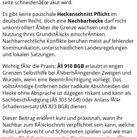
seite schneidenâ€œ akut wird.
Es gibt keine pauschale
Heckenschnitt Pflicht
im
deutschen Recht, doch eine
Nachbarhecke
darf nicht
unkontrolliert Ã¼ber die Grenze wachsen und die
Nutzung Ihres GrundstÃ¼cks einschrÃ¤nken.
Nachbarrechtliche Konflikte beruhen meist auf fehlender
Kommunikation, unterschiedlichen Landesregelungen
und lokalen Satzungen.
Wichtig fÃ¼r die Praxis:
Â§ 910 BGB
erlaubt in engen
Grenzen Selbsthilfe bei Ã¼berhÃ¤ngenden Zweigen und
Wurzeln, wenn eine BeeintrÃ¤chtigung vorliegt. Das
vollstÃ¤ndige Entfernen oder radikale Abschneiden der
Hecke ohne Absprache ist dagegen riskant und kann als
SachbeschÃ¤digung (Â§ 303 StGB) oder Anlass fÃ¼r
Schadensersatz (Â§ 823 BGB) dienen.
Dieser Beitrag erklÃ¤rt kurz und praxisnah, wann Ihr
Nachbar zum RÃ¼ckschnitt verpflichtet sein kann, welche
Rolle Landesrecht und Schonzeiten spielen und wie man