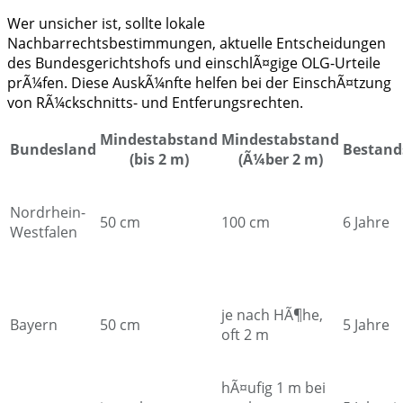
Wer unsicher ist, sollte lokale
Nachbarrechtsbestimmungen, aktuelle Entscheidungen
des Bundesgerichtshofs und einschlÃ¤gige OLG-Urteile
prÃ¼fen. Diese AuskÃ¼nfte helfen bei der EinschÃ¤tzung
von RÃ¼ckschnitts- und Entferungsrechten.
Mindestabstand
Mindestabstand
Bundesland
Bestand
(bis 2 m)
(Ã¼ber 2 m)
Nordrhein-
50 cm
100 cm
6 Jahre
Westfalen
je nach HÃ¶he,
Bayern
50 cm
5 Jahre
oft 2 m
hÃ¤ufig 1 m bei