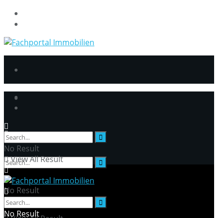
DatenschutzerklÃ¤rung
Impressum
No Result
View All Result
No Result
No Result