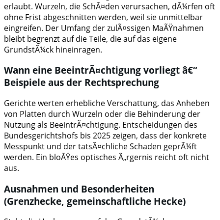
erlaubt. Wurzeln, die SchÃ¤den verursachen, dÃ¼rfen oft
ohne Frist abgeschnitten werden, weil sie unmittelbar
eingreifen. Der Umfang der zulÃ¤ssigen MaÃŸnahmen
bleibt begrenzt auf die Teile, die auf das eigene
GrundstÃ¼ck hineinragen.
Wann eine BeeintrÃ¤chtigung vorliegt â€“
Beispiele aus der Rechtsprechung
Gerichte werten erhebliche Verschattung, das Anheben
von Platten durch Wurzeln oder die Behinderung der
Nutzung als BeeintrÃ¤chtigung. Entscheidungen des
Bundesgerichtshofs bis 2025 zeigen, dass der konkrete
Messpunkt und der tatsÃ¤chliche Schaden geprÃ¼ft
werden. Ein bloÃŸes optisches Ã„rgernis reicht oft nicht
aus.
Ausnahmen und Besonderheiten
(Grenzhecke, gemeinschaftliche Hecke)