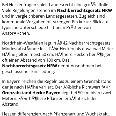
Bei Heckenfragen spielt Landesrecht eine groÃŸe Rolle.
Viele Regelungen stehen im
Nachbarrechtsgesetz NRW
und in vergleichbaren Landesgesetzen. Zugleich sind
kommunale Vorgaben oft strenger. Ein kurzer Blick auf
typische Unterschiede hilft beim PrÃ¼fen von
AnsprÃ¼chen.
Nordrhein-Westfalen legt in Â§ 42 Nachbarrechtsgesetz
MindestabstÃ¤nde fest. FÃ¼r Hecken bis etwa zwei Meter
HÃ¶he gelten meist 50 cm. HÃ¶here Hecken benÃ¶tigen
oft einen Abstand von 100 cm. Das
Nachbarrechtsgesetz NRW
nennt Ausnahmen bei
geschlossener Einfriedung.
In Bayern reichen die Regeln bis zu einem Grenzabstand,
der je nach HÃ¶he variiert. Der Ã¼bliche Richtwert fÃ¼r
Grenzabstand Hecke Bayern
liegt bei 50 cm bis zu zwei
Metern. FÃ¼r hÃ¶here Pflanzen erhÃ¶ht sich der
Abstand.
Hessen differenziert nach Pflanzenart und Wuchskraft.