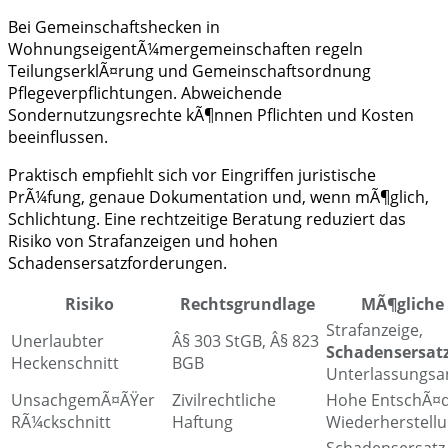
Bei Gemeinschaftshecken in
WohnungseigentÃ¼mergemeinschaften regeln
TeilungserklÃ¤rung und Gemeinschaftsordnung
Pflegeverpflichtungen. Abweichende
Sondernutzungsrechte kÃ¶nnen Pflichten und Kosten
beeinflussen.
Praktisch empfiehlt sich vor Eingriffen juristische
PrÃ¼fung, genaue Dokumentation und, wenn mÃ¶glich,
Schlichtung. Eine rechtzeitige Beratung reduziert das
Risiko von Strafanzeigen und hohen
Schadensersatzforderungen.
Risiko
Rechtsgrundlage
MÃ¶gliche 
Strafanzeige,
Unerlaubter
Â§ 303 StGB, Â§ 823
Schadensersat
Heckenschnitt
BGB
Unterlassungsa
UnsachgemÃ¤ÃŸer
Zivilrechtliche
Hohe EntschÃ¤d
RÃ¼ckschnitt
Haftung
Wiederherstell
Schadensersatz