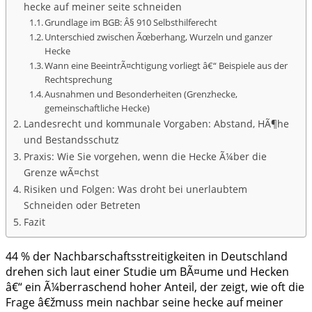
hecke auf meiner seite schneiden
Grundlage im BGB: Â§ 910 Selbsthilferecht
Unterschied zwischen Ãœberhang, Wurzeln und ganzer
Hecke
Wann eine BeeintrÃ¤chtigung vorliegt â€“ Beispiele aus der
Rechtsprechung
Ausnahmen und Besonderheiten (Grenzhecke,
gemeinschaftliche Hecke)
Landesrecht und kommunale Vorgaben: Abstand, HÃ¶he
und Bestandsschutz
Praxis: Wie Sie vorgehen, wenn die Hecke Ã¼ber die
Grenze wÃ¤chst
Risiken und Folgen: Was droht bei unerlaubtem
Schneiden oder Betreten
Fazit
44 % der Nachbarschaftsstreitigkeiten in Deutschland
drehen sich laut einer Studie um BÃ¤ume und Hecken
â€“ ein Ã¼berraschend hoher Anteil, der zeigt, wie oft die
Frage â€žmuss mein nachbar seine hecke auf meiner