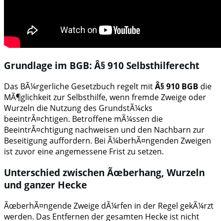
Grundlage im BGB: Â§ 910 Selbsthilferecht
Das BÃ¼rgerliche Gesetzbuch regelt mit
Â§ 910 BGB
die
MÃ¶glichkeit zur Selbsthilfe, wenn fremde Zweige oder
Wurzeln die Nutzung des GrundstÃ¼cks
beeintrÃ¤chtigen. Betroffene mÃ¼ssen die
BeeintrÃ¤chtigung nachweisen und den Nachbarn zur
Beseitigung auffordern. Bei Ã¼berhÃ¤ngenden Zweigen
ist zuvor eine angemessene Frist zu setzen.
Unterschied zwischen Ãœberhang, Wurzeln
und ganzer Hecke
ÃœberhÃ¤ngende Zweige dÃ¼rfen in der Regel gekÃ¼rzt
werden. Das Entfernen der gesamten Hecke ist nicht