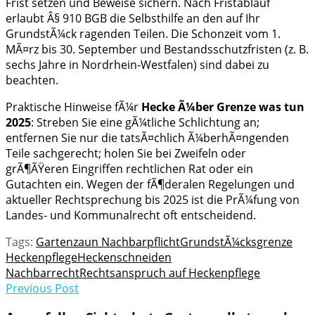
Frist setzen und Beweise sichern. Nach Fristablauf
erlaubt Â§ 910 BGB die Selbsthilfe an den auf Ihr
GrundstÃ¼ck ragenden Teilen. Die Schonzeit vom 1.
MÃ¤rz bis 30. September und Bestandsschutzfristen (z. B.
sechs Jahre in Nordrhein-Westfalen) sind dabei zu
beachten.
Praktische Hinweise fÃ¼r
Hecke Ã¼ber Grenze was tun
2025
: Streben Sie eine gÃ¼tliche Schlichtung an;
entfernen Sie nur die tatsÃ¤chlich Ã¼berhÃ¤ngenden
Teile sachgerecht; holen Sie bei Zweifeln oder
grÃ¶ÃŸeren Eingriffen rechtlichen Rat oder ein
Gutachten ein. Wegen der fÃ¶deralen Regelungen und
aktueller Rechtsprechung bis 2025 ist die PrÃ¼fung von
Landes- und Kommunalrecht oft entscheidend.
Tags:
Gartenzaun Nachbarpflicht
GrundstÃ¼cksgrenze
Heckenpflege
Heckenschneiden
Nachbarrecht
Rechtsanspruch auf Heckenpflege
Previous Post