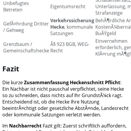
Unbefugtes
Eigentumsrecht
Unterlassung, 
Betreten
Strafanzeige
Verkehrssicherung
BehÃ¶rdliche A
GefÃ¤hrdung Dritter
Hecke
, kommunale
KostenÃ¼berna
/ Gehweg
Satzungen
BuÃŸgeld
Einvernehmen
Grenzbaum /
Â§ 923 BGB, WEG-
erforderlich, ger
Gemeinschaftshecke
Recht
KlÃ¤rung mÃ¶gl
Fazit
Die kurze
Zusammenfassung Heckenschnitt Pflicht
:
Ein Nachbar ist nicht pauschal verpflichtet, seine Hecke
so zu schneiden, dass nichts auf Ihr GrundstÃ¼ck ragt.
Entscheidend ist, ob die Hecke Ihre Nutzung
beeintrÃ¤chtigt oder gesetzliche AbstÃ¤nde, Landesrecht
oder kommunale Satzungen verletzt werden.
Im
Nachbarrecht
Fazit gilt: Zuerst schriftlich auffordern,