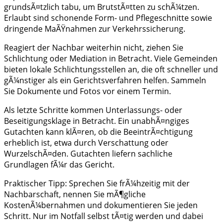
grundsÃ¤tzlich tabu, um BrutstÃ¤tten zu schÃ¼tzen.
Erlaubt sind schonende Form- und Pflegeschnitte sowie
dringende MaÃŸnahmen zur Verkehrssicherung.
Reagiert der Nachbar weiterhin nicht, ziehen Sie
Schlichtung oder Mediation in Betracht. Viele Gemeinden
bieten lokale Schlichtungsstellen an, die oft schneller und
gÃ¼nstiger als ein Gerichtsverfahren helfen. Sammeln
Sie Dokumente und Fotos vor einem Termin.
Als letzte Schritte kommen Unterlassungs- oder
Beseitigungsklage in Betracht. Ein unabhÃ¤ngiges
Gutachten kann klÃ¤ren, ob die BeeintrÃ¤chtigung
erheblich ist, etwa durch Verschattung oder
WurzelschÃ¤den. Gutachten liefern sachliche
Grundlagen fÃ¼r das Gericht.
Praktischer Tipp: Sprechen Sie frÃ¼hzeitig mit der
Nachbarschaft, nennen Sie mÃ¶gliche
KostenÃ¼bernahmen und dokumentieren Sie jeden
Schritt. Nur im Notfall selbst tÃ¤tig werden und dabei