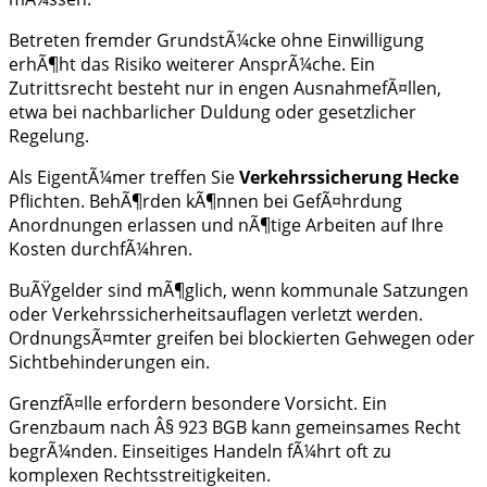
Betreten fremder GrundstÃ¼cke ohne Einwilligung
erhÃ¶ht das Risiko weiterer AnsprÃ¼che. Ein
Zutrittsrecht besteht nur in engen AusnahmefÃ¤llen,
etwa bei nachbarlicher Duldung oder gesetzlicher
Regelung.
Als EigentÃ¼mer treffen Sie
Verkehrssicherung Hecke
Pflichten. BehÃ¶rden kÃ¶nnen bei GefÃ¤hrdung
Anordnungen erlassen und nÃ¶tige Arbeiten auf Ihre
Kosten durchfÃ¼hren.
BuÃŸgelder sind mÃ¶glich, wenn kommunale Satzungen
oder Verkehrssicherheitsauflagen verletzt werden.
OrdnungsÃ¤mter greifen bei blockierten Gehwegen oder
Sichtbehinderungen ein.
GrenzfÃ¤lle erfordern besondere Vorsicht. Ein
Grenzbaum nach Â§ 923 BGB kann gemeinsames Recht
begrÃ¼nden. Einseitiges Handeln fÃ¼hrt oft zu
komplexen Rechtsstreitigkeiten.