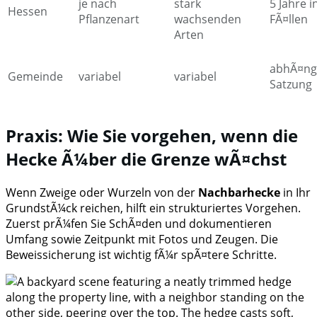
je nach
stark
5 Jahre i
Hessen
Pflanzenart
wachsenden
FÃ¤llen
Arten
abhÃ¤ng
Gemeinde
variabel
variabel
Satzung
Praxis: Wie Sie vorgehen, wenn die
Hecke Ã¼ber die Grenze wÃ¤chst
Wenn Zweige oder Wurzeln von der
Nachbarhecke
in Ihr
GrundstÃ¼ck reichen, hilft ein strukturiertes Vorgehen.
Zuerst prÃ¼fen Sie SchÃ¤den und dokumentieren
Umfang sowie Zeitpunkt mit Fotos und Zeugen. Die
Beweissicherung ist wichtig fÃ¼r spÃ¤tere Schritte.