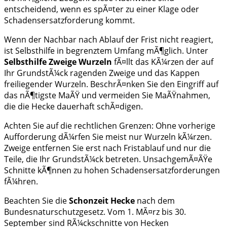
entscheidend, wenn es spÃ¤ter zu einer Klage oder
Schadensersatzforderung kommt.
Wenn der Nachbar nach Ablauf der Frist nicht reagiert,
ist Selbsthilfe in begrenztem Umfang mÃ¶glich. Unter
Selbsthilfe Zweige Wurzeln
fÃ¤llt das KÃ¼rzen der auf
Ihr GrundstÃ¼ck ragenden Zweige und das Kappen
freiliegender Wurzeln. BeschrÃ¤nken Sie den Eingriff auf
das nÃ¶tigste MaÃŸ und vermeiden Sie MaÃŸnahmen,
die die Hecke dauerhaft schÃ¤digen.
Achten Sie auf die rechtlichen Grenzen: Ohne vorherige
Aufforderung dÃ¼rfen Sie meist nur Wurzeln kÃ¼rzen.
Zweige entfernen Sie erst nach Fristablauf und nur die
Teile, die Ihr GrundstÃ¼ck betreten. UnsachgemÃ¤ÃŸe
Schnitte kÃ¶nnen zu hohen Schadensersatzforderungen
fÃ¼hren.
Beachten Sie die
Schonzeit Hecke
nach dem
Bundesnaturschutzgesetz. Vom 1. MÃ¤rz bis 30.
September sind RÃ¼ckschnitte von Hecken