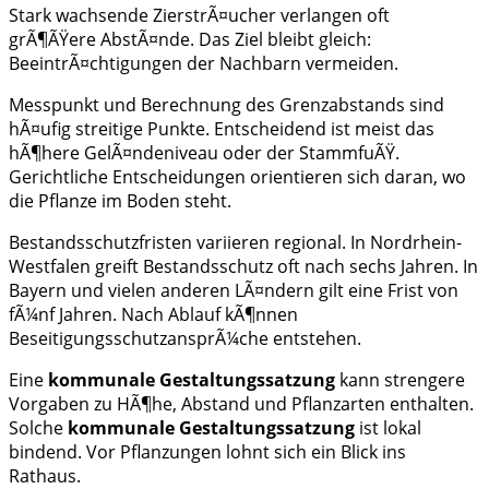
Stark wachsende ZierstrÃ¤ucher verlangen oft
grÃ¶ÃŸere AbstÃ¤nde. Das Ziel bleibt gleich:
BeeintrÃ¤chtigungen der Nachbarn vermeiden.
Messpunkt und Berechnung des Grenzabstands sind
hÃ¤ufig streitige Punkte. Entscheidend ist meist das
hÃ¶here GelÃ¤ndeniveau oder der StammfuÃŸ.
Gerichtliche Entscheidungen orientieren sich daran, wo
die Pflanze im Boden steht.
Bestandsschutzfristen variieren regional. In Nordrhein-
Westfalen greift Bestandsschutz oft nach sechs Jahren. In
Bayern und vielen anderen LÃ¤ndern gilt eine Frist von
fÃ¼nf Jahren. Nach Ablauf kÃ¶nnen
BeseitigungsschutzansprÃ¼che entstehen.
Eine
kommunale Gestaltungssatzung
kann strengere
Vorgaben zu HÃ¶he, Abstand und Pflanzarten enthalten.
Solche
kommunale Gestaltungssatzung
ist lokal
bindend. Vor Pflanzungen lohnt sich ein Blick ins
Rathaus.