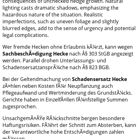
Wer fremde Hecken ohne Erlaubnis kÃ¼rzt, kann wegen
SachbeschÃ¤digung Hecke
nach Â§ 303 StGB angezeigt
werden. Parallel drohen Unterlassungs- und
SchadensersatzansprÃ¼che nach Â§ 823 BGB.
Bei der Geltendmachung von
Schadensersatz Hecke
zÃ¤hlen neben Kosten fÃ¼r Neupflanzung auch
Pflegeaufwand und Wertminderung des GrundstÃ¼cks.
Gerichte haben in EinzelfÃ¤llen fÃ¼nfstellige Summen
zugesprochen.
UnsachgemÃ¤ÃŸe RÃ¼ckschnitte bergen besondere
Haftungsrisiken. FÃ¼hrt der Schnitt zum Absterben, kann
der Verantwortliche hohe EntschÃ¤digungen zahlen
mÃ¼ssen.