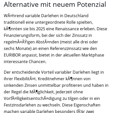
Alternative mit neuem Potenzial
WÃ¤hrend variable Darlehen in Deutschland
traditionell eine untergeordnete Rolle spielten,
kÃ¶nnten sie bis 2025 eine Renaissance erleben. Diese
Finanzierungsform, bei der sich der Zinssatz in
regelmÃ¤ÃŸigen AbstÃ¤nden (meist alle drei oder
sechs Monate) an einen Referenzzinssatz wie den
EURIBOR anpasst, bietet in der aktuellen Marktphase
interessante Chancen.
Der entscheidende Vorteil variabler Darlehen liegt in
ihrer FlexibilitÃ¤t. Kreditnehmer kÃ¶nnen von
sinkenden Zinsen unmittelbar profitieren und haben in
der Regel die MÃ¶glichkeit, jederzeit ohne
VorfÃ¤lligkeitsentschÃ¤digung zu tilgen oder in ein
Festzinsdarlehen zu wechseln. Diese Eigenschaften
machen variable Darlehen besonders fÃ¼r zwei