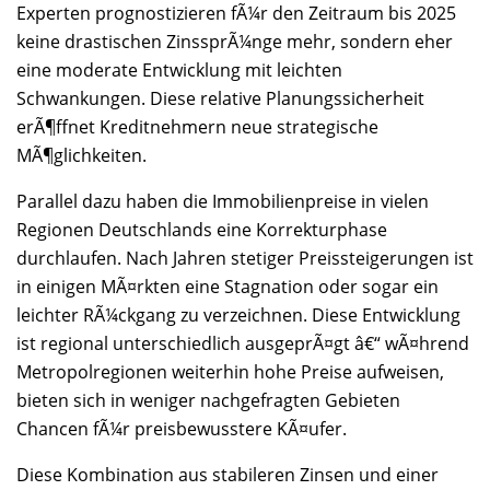
Experten prognostizieren fÃ¼r den Zeitraum bis 2025
keine drastischen ZinssprÃ¼nge mehr, sondern eher
eine moderate Entwicklung mit leichten
Schwankungen. Diese relative Planungssicherheit
erÃ¶ffnet Kreditnehmern neue strategische
MÃ¶glichkeiten.
Parallel dazu haben die Immobilienpreise in vielen
Regionen Deutschlands eine Korrekturphase
durchlaufen. Nach Jahren stetiger Preissteigerungen ist
in einigen MÃ¤rkten eine Stagnation oder sogar ein
leichter RÃ¼ckgang zu verzeichnen. Diese Entwicklung
ist regional unterschiedlich ausgeprÃ¤gt â€“ wÃ¤hrend
Metropolregionen weiterhin hohe Preise aufweisen,
bieten sich in weniger nachgefragten Gebieten
Chancen fÃ¼r preisbewusstere KÃ¤ufer.
Diese Kombination aus stabileren Zinsen und einer