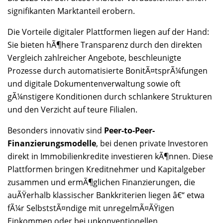
signifikanten Marktanteil erobern.
Die Vorteile digitaler Plattformen liegen auf der Hand:
Sie bieten hÃ¶here Transparenz durch den direkten
Vergleich zahlreicher Angebote, beschleunigte
Prozesse durch automatisierte BonitÃ¤tsprÃ¼fungen
und digitale Dokumentenverwaltung sowie oft
gÃ¼nstigere Konditionen durch schlankere Strukturen
und den Verzicht auf teure Filialen.
Besonders innovativ sind
Peer-to-Peer-
Finanzierungsmodelle
, bei denen private Investoren
direkt in Immobilienkredite investieren kÃ¶nnen. Diese
Plattformen bringen Kreditnehmer und Kapitalgeber
zusammen und ermÃ¶glichen Finanzierungen, die
auÃŸerhalb klassischer Bankkriterien liegen â€“ etwa
fÃ¼r SelbststÃ¤ndige mit unregelmÃ¤ÃŸigen
Einkommen oder bei unkonventionellen