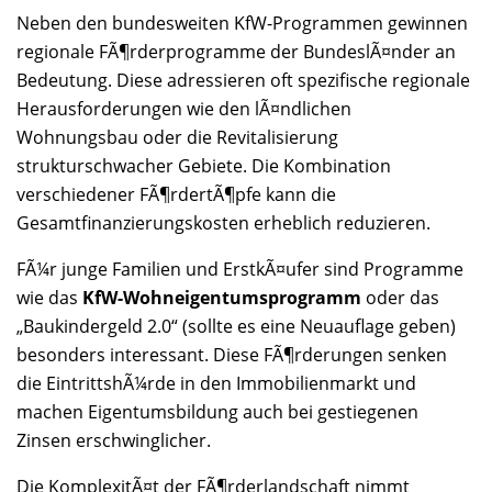
Neben den bundesweiten KfW-Programmen gewinnen
regionale FÃ¶rderprogramme der BundeslÃ¤nder an
Bedeutung. Diese adressieren oft spezifische regionale
Herausforderungen wie den lÃ¤ndlichen
Wohnungsbau oder die Revitalisierung
strukturschwacher Gebiete. Die Kombination
verschiedener FÃ¶rdertÃ¶pfe kann die
Gesamtfinanzierungskosten erheblich reduzieren.
FÃ¼r junge Familien und ErstkÃ¤ufer sind Programme
wie das
KfW-Wohneigentumsprogramm
oder das
„Baukindergeld 2.0“ (sollte es eine Neuauflage geben)
besonders interessant. Diese FÃ¶rderungen senken
die EintrittshÃ¼rde in den Immobilienmarkt und
machen Eigentumsbildung auch bei gestiegenen
Zinsen erschwinglicher.
Die KomplexitÃ¤t der FÃ¶rderlandschaft nimmt