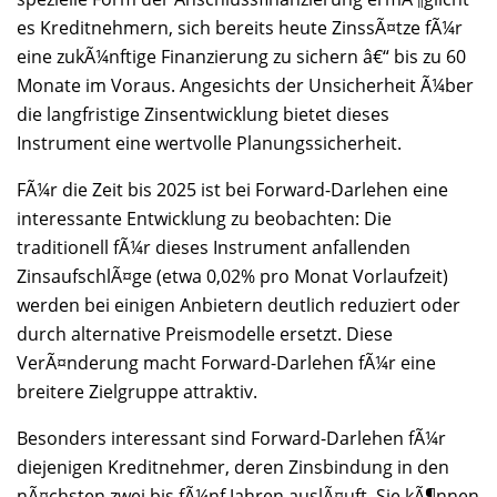
es Kreditnehmern, sich bereits heute ZinssÃ¤tze fÃ¼r
eine zukÃ¼nftige Finanzierung zu sichern â€“ bis zu 60
Monate im Voraus. Angesichts der Unsicherheit Ã¼ber
die langfristige Zinsentwicklung bietet dieses
Instrument eine wertvolle Planungssicherheit.
FÃ¼r die Zeit bis 2025 ist bei Forward-Darlehen eine
interessante Entwicklung zu beobachten: Die
traditionell fÃ¼r dieses Instrument anfallenden
ZinsaufschlÃ¤ge (etwa 0,02% pro Monat Vorlaufzeit)
werden bei einigen Anbietern deutlich reduziert oder
durch alternative Preismodelle ersetzt. Diese
VerÃ¤nderung macht Forward-Darlehen fÃ¼r eine
breitere Zielgruppe attraktiv.
Besonders interessant sind Forward-Darlehen fÃ¼r
diejenigen Kreditnehmer, deren Zinsbindung in den
nÃ¤chsten zwei bis fÃ¼nf Jahren auslÃ¤uft. Sie kÃ¶nnen