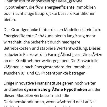
Finanzinstitute entwickeln spezielle „grÃ¼ne
Hypotheken“, die fÃ¼r energieeffiziente Immobilien
oder nachhaltige Bauprojekte bessere Konditionen
bieten.
Der Grundgedanke hinter diesen Modellen ist einfach:
Energieeffiziente GebÃ¤ude bieten langfristig mehr
wirtschaftliche Sicherheit durch niedrigere
Betriebskosten und stabilere Wertentwicklung. Dieses
reduzierte Risiko wird in Form gÃ¼nstigerer ZinssÃ¤tze
an die Kreditnehmer weitergegeben. Die Zinsvorteile
kÃ¶nnen je nach Energiestandard der Immobilie
zwischen 0,1 und 0,5 Prozentpunkte betragen.
Einige innovative Finanzinstitute gehen noch weiter
und bieten
dynamische grÃ¼ne Hypotheken
an. Bei
diesen Modellen verbessern sich die
Darlehenskonditionen, wenn wÃ¤hrend der Laufzeit