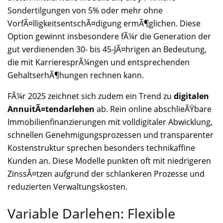
Sondertilgungen von 5% oder mehr ohne
VorfÃ¤lligkeitsentschÃ¤digung ermÃ¶glichen. Diese
Option gewinnt insbesondere fÃ¼r die Generation der
gut verdienenden 30- bis 45-JÃ¤hrigen an Bedeutung,
die mit KarrieresprÃ¼ngen und entsprechenden
GehaltserhÃ¶hungen rechnen kann.
FÃ¼r 2025 zeichnet sich zudem ein Trend zu
digitalen
AnnuitÃ¤tendarlehen
ab. Rein online abschlieÃŸbare
Immobilienfinanzierungen mit volldigitaler Abwicklung,
schnellen Genehmigungsprozessen und transparenter
Kostenstruktur sprechen besonders technikaffine
Kunden an. Diese Modelle punkten oft mit niedrigeren
ZinssÃ¤tzen aufgrund der schlankeren Prozesse und
reduzierten Verwaltungskosten.
Variable Darlehen: Flexible