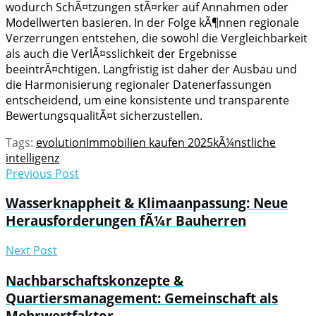
wodurch SchÃ¤tzungen stÃ¤rker auf Annahmen oder
Modellwerten basieren. In der Folge kÃ¶nnen regionale
Verzerrungen entstehen, die sowohl die Vergleichbarkeit
als auch die VerlÃ¤sslichkeit der Ergebnisse
beeintrÃ¤chtigen. Langfristig ist daher der Ausbau und
die Harmonisierung regionaler Datenerfassungen
entscheidend, um eine konsistente und transparente
BewertungsqualitÃ¤t sicherzustellen.
Tags:
evolution
Immobilien kaufen 2025
kÃ¼nstliche
intelligenz
Previous Post
Wasserknappheit & Klimaanpassung: Neue
Herausforderungen fÃ¼r Bauherren
Next Post
Nachbarschaftskonzepte &
Quartiersmanagement: Gemeinschaft als
Mehrwertfaktor