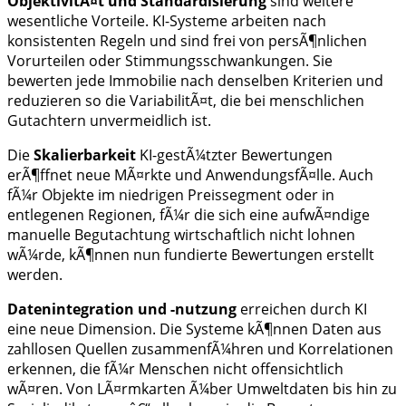
ObjektivitÃ¤t und Standardisierung
sind weitere
wesentliche Vorteile. KI-Systeme arbeiten nach
konsistenten Regeln und sind frei von persÃ¶nlichen
Vorurteilen oder Stimmungsschwankungen. Sie
bewerten jede Immobilie nach denselben Kriterien und
reduzieren so die VariabilitÃ¤t, die bei menschlichen
Gutachtern unvermeidlich ist.
Die
Skalierbarkeit
KI-gestÃ¼tzter Bewertungen
erÃ¶ffnet neue MÃ¤rkte und AnwendungsfÃ¤lle. Auch
fÃ¼r Objekte im niedrigen Preissegment oder in
entlegenen Regionen, fÃ¼r die sich eine aufwÃ¤ndige
manuelle Begutachtung wirtschaftlich nicht lohnen
wÃ¼rde, kÃ¶nnen nun fundierte Bewertungen erstellt
werden.
Datenintegration und -nutzung
erreichen durch KI
eine neue Dimension. Die Systeme kÃ¶nnen Daten aus
zahllosen Quellen zusammenfÃ¼hren und Korrelationen
erkennen, die fÃ¼r Menschen nicht offensichtlich
wÃ¤ren. Von LÃ¤rmkarten Ã¼ber Umweltdaten bis hin zu