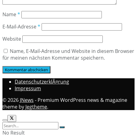
Name
*
E-Mail-Adresse
*
Website
Name, E-Mail-Adresse und Website in diesem Browser
für meinen nächsten Kommentar speichern.
DatenschutzerklÃ¤rung
Impressum
© 2026
JNews
- Premium WordPress news & magazine
theme by
Jegtheme
.
No Result