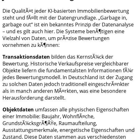
Die QualitÃ¤t jeder KI-basierten Immobilienbewertung
steht und fÃ¤llt mit der Datengrundlage. „Garbage in,
garbage out“ ist ein bekanntes Prinzip der Datenanalyse
– und es gilt auch hier. Die Systeme benÃ¶tigen eine
Vielzahl von Daten, um prÃ¤zise Bewertungen
vornehmen zu kÃ¶nnen:
Transaktionsdaten
bilden das KernstÃ¼ck der
Bewertung. Historische Verkaufspreise vergleichbarer
Objekte liefern die fundamentalsten Informationen fÃ¼r
jedes Bewertungsmodell. In Deutschland ist der Zugang
zu solchen Daten jedoch traditionell eingeschrÃ¤nkter
als in manch anderen MÃ¤rkten, was eine besondere
Herausforderung darstellt.
Objektdaten
umfassen alle physischen Eigenschaften
einer Immobilie: Baujahr, WohnflÃ¤che,
GrundstÃ¼cksgrÃ¶ÃŸe, Raumaufteilung,
Ausstattungsmerkmale, energetische Eigenschaften und
Zustand. Diese Daten stammen aus verschiedensten