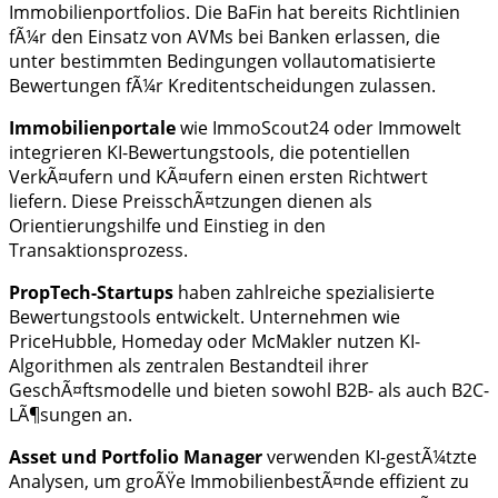
Immobilienportfolios. Die BaFin hat bereits Richtlinien
fÃ¼r den Einsatz von AVMs bei Banken erlassen, die
unter bestimmten Bedingungen vollautomatisierte
Bewertungen fÃ¼r Kreditentscheidungen zulassen.
Immobilienportale
wie ImmoScout24 oder Immowelt
integrieren KI-Bewertungstools, die potentiellen
VerkÃ¤ufern und KÃ¤ufern einen ersten Richtwert
liefern. Diese PreisschÃ¤tzungen dienen als
Orientierungshilfe und Einstieg in den
Transaktionsprozess.
PropTech-Startups
haben zahlreiche spezialisierte
Bewertungstools entwickelt. Unternehmen wie
PriceHubble, Homeday oder McMakler nutzen KI-
Algorithmen als zentralen Bestandteil ihrer
GeschÃ¤ftsmodelle und bieten sowohl B2B- als auch B2C-
LÃ¶sungen an.
Asset und Portfolio Manager
verwenden KI-gestÃ¼tzte
Analysen, um groÃŸe ImmobilienbestÃ¤nde effizient zu