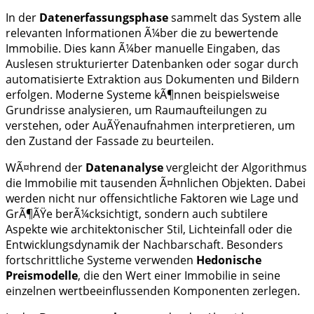
In der
Datenerfassungsphase
sammelt das System alle
relevanten Informationen Ã¼ber die zu bewertende
Immobilie. Dies kann Ã¼ber manuelle Eingaben, das
Auslesen strukturierter Datenbanken oder sogar durch
automatisierte Extraktion aus Dokumenten und Bildern
erfolgen. Moderne Systeme kÃ¶nnen beispielsweise
Grundrisse analysieren, um Raumaufteilungen zu
verstehen, oder AuÃŸenaufnahmen interpretieren, um
den Zustand der Fassade zu beurteilen.
WÃ¤hrend der
Datenanalyse
vergleicht der Algorithmus
die Immobilie mit tausenden Ã¤hnlichen Objekten. Dabei
werden nicht nur offensichtliche Faktoren wie Lage und
GrÃ¶ÃŸe berÃ¼cksichtigt, sondern auch subtilere
Aspekte wie architektonischer Stil, Lichteinfall oder die
Entwicklungsdynamik der Nachbarschaft. Besonders
fortschrittliche Systeme verwenden
Hedonische
Preismodelle
, die den Wert einer Immobilie in seine
einzelnen wertbeeinflussenden Komponenten zerlegen.