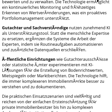
bewerten und zu verwalten. Die Technologie ermÃ¶glicht
ein kontinuierliches Monitoring und frÃ¼hzeitiges
Erkennen von WertverÃ¤nderungen, was ein proaktives
Portfoliomanagement unterstÃ¼tzt.
Gutachter und SachverstÃ¤ndige
nutzen zunehmend KI
als UnterstÃ¼tzungstool. Statt die menschliche Expertise
zu ersetzen, ergÃ¤nzen die Systeme die Arbeit der
Experten, indem sie Routineaufgaben automatisieren
und zusÃ¤tzliche Datenquellen erschlieÃŸen.
Ã–ffentliche Einrichtungen
wie GutachterausschÃ¼sse
oder statistische Ã„mter experimentieren mit KI-
LÃ¶sungen fÃ¼r die Erstellung von Bodenrichtwerten,
Mietspiegeln oder Marktberichten. Die Technologie hilft,
die immer komplexeren ImmobilienmÃ¤rkte besser zu
verstehen und zu dokumentieren.
Die praktischen Einsatzszenarien sind vielfÃ¤ltig und
reichen von der einfachen ErsteinschÃ¤tzung fÃ¼r
private Immobilienbesitzer bis hin zu komplexen