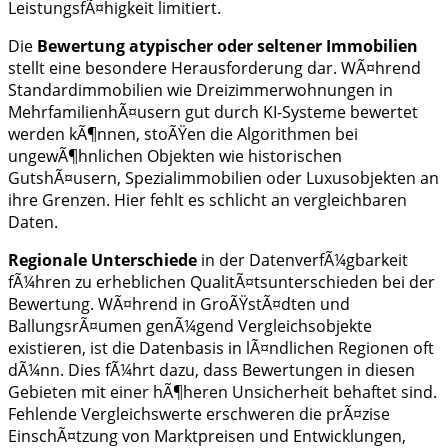
LeistungsfÃ¤higkeit limitiert.
Die
Bewertung atypischer oder seltener Immobilien
stellt eine besondere Herausforderung dar. WÃ¤hrend
Standardimmobilien wie Dreizimmerwohnungen in
MehrfamilienhÃ¤usern gut durch KI-Systeme bewertet
werden kÃ¶nnen, stoÃŸen die Algorithmen bei
ungewÃ¶hnlichen Objekten wie historischen
GutshÃ¤usern, Spezialimmobilien oder Luxusobjekten an
ihre Grenzen. Hier fehlt es schlicht an vergleichbaren
Daten.
Regionale Unterschiede
in der DatenverfÃ¼gbarkeit
fÃ¼hren zu erheblichen QualitÃ¤tsunterschieden bei der
Bewertung. WÃ¤hrend in GroÃŸstÃ¤dten und
BallungsrÃ¤umen genÃ¼gend Vergleichsobjekte
existieren, ist die Datenbasis in lÃ¤ndlichen Regionen oft
dÃ¼nn. Dies fÃ¼hrt dazu, dass Bewertungen in diesen
Gebieten mit einer hÃ¶heren Unsicherheit behaftet sind.
Fehlende Vergleichswerte erschweren die prÃ¤zise
EinschÃ¤tzung von Marktpreisen und Entwicklungen,