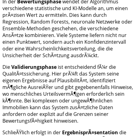
In der
Bewertungsphase
wendet der Algorithmus
verschiedene statistische und KI-Modelle an, um einen
prÃ¤zisen Wert zu ermitteln. Dies kann durch
Regression, Random Forests, neuronale Netzwerke oder
Ensemble-Methoden geschehen, die verschiedene
AnsÃ¤tze kombinieren. Viele Systeme liefern nicht nur
einen Punktwert, sondern auch ein Konfidenzintervall
oder eine Wahrscheinlichkeitsverteilung, die die
Unsicherheit der SchÃ¤tzung ausdrÃ¼ckt.
Die
Validierungsphase
ist entscheidend fÃ¼r die
QualitÃ¤tssicherung. Hier prÃ¼ft das System seine
eigenen Ergebnisse auf PlausibilitÃ¤t, identifiziert
mÃ¶gliche AusreiÃŸer und gibt gegebenenfalls Hinweise,
wo menschliches UrteilsvermÃ¶gen erforderlich sein
kÃ¶nnte. Bei komplexen oder ungewÃ¶hnlichen
Immobilien kann das System zusÃ¤tzliche Daten
anfordern oder explizit auf die Grenzen seiner
BewertungsfÃ¤higkeit hinweisen.
SchlieÃŸlich erfolgt in der
ErgebnisprÃ¤sentation
die