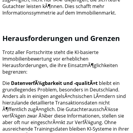
Gutachter leisten kÃ¶nnen. Dies schafft mehr
Informationssymmetrie auf dem Immobilienmarkt.
Herausforderungen und Grenzen
Trotz aller Fortschritte steht die KI-basierte
Immobilienbewertung vor erheblichen
Herausforderungen, die ihre EinsatzmÃ¶glichkeiten
begrenzen:
Die
DatenverfÃ¼gbarkeit und -qualitÃ¤t
bleibt ein
grundlegendes Problem, besonders in Deutschland.
Anders als in einigen angelsÃ¤chsischen LÃ¤ndern sind
hierzulande detaillierte Transaktionsdaten nicht
Ã¶ffentlich zugÃ¤nglich. Die GutachterausschÃ¼sse
verfÃ¼gen zwar Ã¼ber diese Informationen, stellen sie
aber oft nur eingeschrÃ¤nkt zur VerfÃ¼gung. Ohne
ausreichende Trainingsdaten bleiben KI-Systeme in ihrer