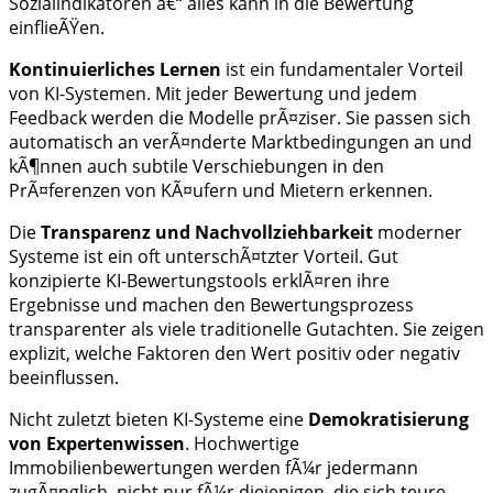
Sozialindikatoren â€“ alles kann in die Bewertung
einflieÃŸen.
Kontinuierliches Lernen
ist ein fundamentaler Vorteil
von KI-Systemen. Mit jeder Bewertung und jedem
Feedback werden die Modelle prÃ¤ziser. Sie passen sich
automatisch an verÃ¤nderte Marktbedingungen an und
kÃ¶nnen auch subtile Verschiebungen in den
PrÃ¤ferenzen von KÃ¤ufern und Mietern erkennen.
Die
Transparenz und Nachvollziehbarkeit
moderner
Systeme ist ein oft unterschÃ¤tzter Vorteil. Gut
konzipierte KI-Bewertungstools erklÃ¤ren ihre
Ergebnisse und machen den Bewertungsprozess
transparenter als viele traditionelle Gutachten. Sie zeigen
explizit, welche Faktoren den Wert positiv oder negativ
beeinflussen.
Nicht zuletzt bieten KI-Systeme eine
Demokratisierung
von Expertenwissen
. Hochwertige
Immobilienbewertungen werden fÃ¼r jedermann
zugÃ¤nglich, nicht nur fÃ¼r diejenigen, die sich teure