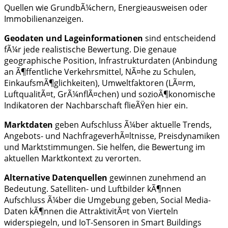
Quellen wie GrundbÃ¼chern, Energieausweisen oder
Immobilienanzeigen.
Geodaten und Lageinformationen
sind entscheidend
fÃ¼r jede realistische Bewertung. Die genaue
geographische Position, Infrastrukturdaten (Anbindung
an Ã¶ffentliche Verkehrsmittel, NÃ¤he zu Schulen,
EinkaufsmÃ¶glichkeiten), Umweltfaktoren (LÃ¤rm,
LuftqualitÃ¤t, GrÃ¼nflÃ¤chen) und sozioÃ¶konomische
Indikatoren der Nachbarschaft flieÃŸen hier ein.
Marktdaten
geben Aufschluss Ã¼ber aktuelle Trends,
Angebots- und NachfrageverhÃ¤ltnisse, Preisdynamiken
und Marktstimmungen. Sie helfen, die Bewertung im
aktuellen Marktkontext zu verorten.
Alternative Datenquellen
gewinnen zunehmend an
Bedeutung. Satelliten- und Luftbilder kÃ¶nnen
Aufschluss Ã¼ber die Umgebung geben, Social Media-
Daten kÃ¶nnen die AttraktivitÃ¤t von Vierteln
widerspiegeln, und IoT-Sensoren in Smart Buildings