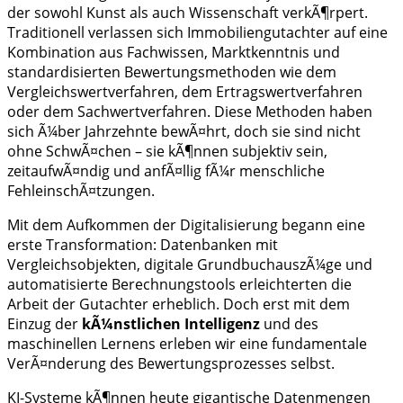
der sowohl Kunst als auch Wissenschaft verkÃ¶rpert.
Traditionell verlassen sich Immobiliengutachter auf eine
Kombination aus Fachwissen, Marktkenntnis und
standardisierten Bewertungsmethoden wie dem
Vergleichswertverfahren, dem Ertragswertverfahren
oder dem Sachwertverfahren. Diese Methoden haben
sich Ã¼ber Jahrzehnte bewÃ¤hrt, doch sie sind nicht
ohne SchwÃ¤chen – sie kÃ¶nnen subjektiv sein,
zeitaufwÃ¤ndig und anfÃ¤llig fÃ¼r menschliche
FehleinschÃ¤tzungen.
Mit dem Aufkommen der Digitalisierung begann eine
erste Transformation: Datenbanken mit
Vergleichsobjekten, digitale GrundbuchauszÃ¼ge und
automatisierte Berechnungstools erleichterten die
Arbeit der Gutachter erheblich. Doch erst mit dem
Einzug der
kÃ¼nstlichen Intelligenz
und des
maschinellen Lernens erleben wir eine fundamentale
VerÃ¤nderung des Bewertungsprozesses selbst.
KI-Systeme kÃ¶nnen heute gigantische Datenmengen