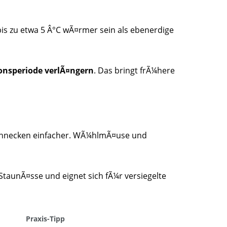
s zu etwa 5 Â°C wÃ¤rmer sein als ebenerdige
onsperiode verlÃ¤ngern
. Das bringt frÃ¼here
Schnecken einfacher. WÃ¼hlmÃ¤use und
StaunÃ¤sse und eignet sich fÃ¼r versiegelte
Praxis-Tipp