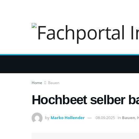
DatenschutzerklÃ¤rung
Impressum
Home
Bauen
Hochbeet selber ba
by
Marko Hollender
08.09.2025
in
Bauen
,