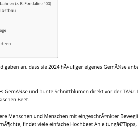
bahnen (z. B. Fondaline 400)
elbstbau
nage
sideen
nd gaben an, dass sie 2024 hÃ¤ufiger eigenes GemÃ¼se anb
ges GemÃ¼se und bunte Schnittblumen direkt vor der TÃ¼r. 
sischen Beet.
¤ltere Menschen und Menschen mit eingeschrÃ¤nkter Bewegl
mÃ¶chte, findet viele einfache Hochbeet Anleitungâ€‘Tipps