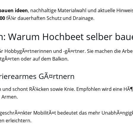
bauen ideen
, nachhaltige Materialwahl und aktuelle Hinwe
00
fÃ¼r dauerhaften Schutz und Drainage.
n: Warum Hochbeet selber bauen
Ã¼r HobbygÃ¤rtnerinnen und -gÃ¤rtner. Sie machen die Arbe
dtgÃ¤rten oder auf dem Balkon.
ierearmes GÃ¤rtnern
n und schont RÃ¼cken sowie Knie. Empfohlen wird eine HÃ¶
n Armen.
eschrÃ¤nkter MobilitÃ¤t bedeutet das mehr UnabhÃ¤ngigkeit
n erleichtern.