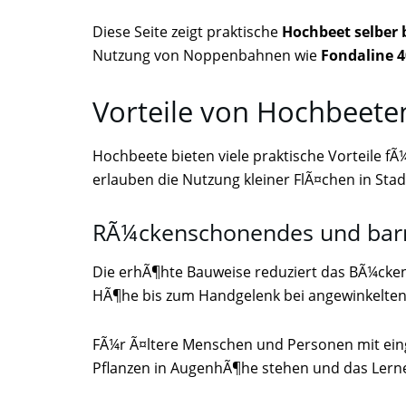
Diese Seite zeigt praktische
Hochbeet selber 
Nutzung von Noppenbahnen wie
Fondaline 4
Vorteile von Hochbeete
Hochbeete bieten viele praktische Vorteile f
erlauben die Nutzung kleiner FlÃ¤chen in Sta
RÃ¼ckenschonendes und barr
Die erhÃ¶hte Bauweise reduziert das BÃ¼cke
HÃ¶he bis zum Handgelenk bei angewinkelte
FÃ¼r Ã¤ltere Menschen und Personen mit eing
Pflanzen in AugenhÃ¶he stehen und das Lerne