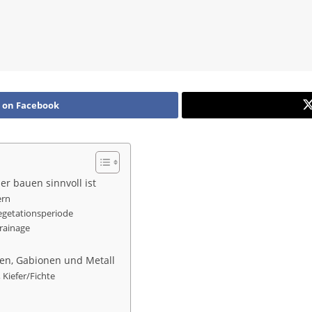
 on Facebook
r bauen sinnvoll ist
ern
egetationsperiode
rainage
ten, Gabionen und Metall
 Kiefer/Fichte