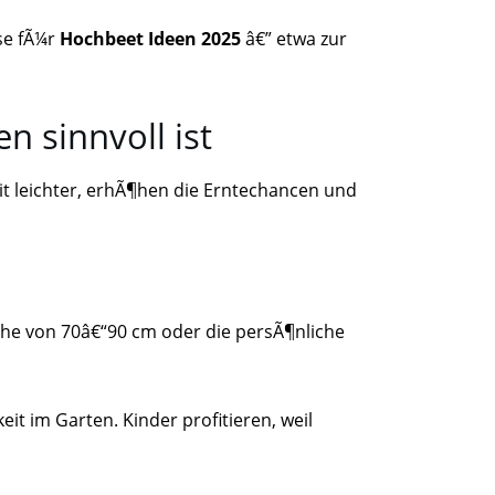
ise fÃ¼r
Hochbeet Ideen 2025
â€” etwa zur
 sinnvoll ist
it leichter, erhÃ¶hen die Erntechancen und
he von 70â€“90 cm oder die persÃ¶nliche
 im Garten. Kinder profitieren, weil