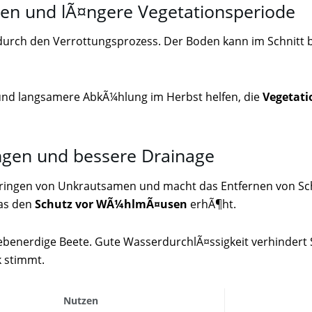
en und lÃ¤ngere Vegetationsperiode
rch den Verrottungsprozess. Der Boden kann im Schnitt bi
nd langsamere AbkÃ¼hlung im Herbst helfen, die
Vegetati
ngen und bessere Drainage
ndringen von Unkrautsamen und macht das Entfernen von 
as den
Schutz vor WÃ¼hlmÃ¤usen
erhÃ¶ht.
ebenerdige Beete. Gute WasserdurchlÃ¤ssigkeit verhindert 
k stimmt.
Nutzen