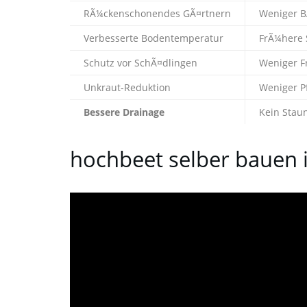
RÃ¼ckenschonendes GÃ¤rtnern
Weniger B
Verbesserte Bodentemperatur
FrÃ¼here 
Schutz vor SchÃ¤dlingen
Weniger 
Unkraut-Reduktion
Weniger P
Bessere Drainage
Kein Stau
hochbeet selber bauen 