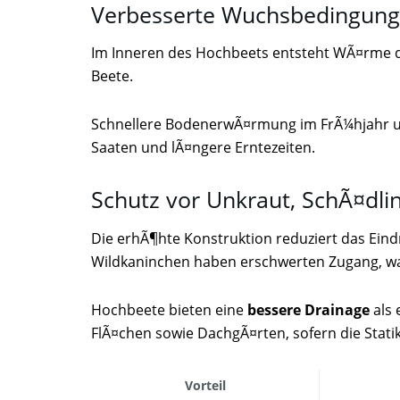
Verbesserte Wuchsbedingung
Im Inneren des Hochbeets entsteht WÃ¤rme du
Beete.
Schnellere BodenerwÃ¤rmung im FrÃ¼hjahr u
Saaten und lÃ¤ngere Erntezeiten.
Schutz vor Unkraut, SchÃ¤dli
Die erhÃ¶hte Konstruktion reduziert das Ei
Wildkaninchen haben erschwerten Zugang, w
Hochbeete bieten eine
bessere Drainage
als 
FlÃ¤chen sowie DachgÃ¤rten, sofern die Stati
Vorteil