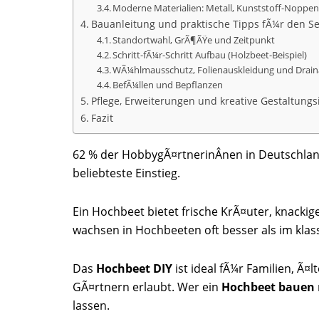
Moderne Materialien: Metall, Kunststoff-Noppen
Bauanleitung und praktische Tipps fÃ¼r den S
Standortwahl, GrÃ¶ÃŸe und Zeitpunkt
Schritt-fÃ¼r-Schritt Aufbau (Holzbeet-Beispiel)
WÃ¼hlmausschutz, Folienauskleidung und Drai
BefÃ¼llen und Bepflanzen
Pflege, Erweiterungen und kreative Gestaltung
Fazit
62 % der HobbygÃ¤rtnerinÂ­nen in Deutschla
beliebteste Einstieg.
Ein Hochbeet bietet frische KrÃ¤uter, knacki
wachsen in Hochbeeten oft besser als im klas
Das
Hochbeet DIY
ist ideal fÃ¼r Familien, Ã
GÃ¤rtnern erlaubt. Wer ein
Hochbeet bauen
lassen.