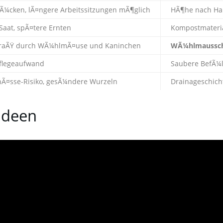
Ã¼cken, lÃ¤ngere Arbeitssitzungen mÃ¶glich
HÃ¶he nach Ha
Saat, spÃ¤tere Ernten
Kompostmateri
FraÃŸ durch WÃ¼hlmÃ¤use und Kaninchen
WÃ¼hlmaussc
flegeaufwand
Saubere BefÃ¼l
nÃ¤sse-Risiko, gesÃ¼ndere Wurzeln
Drainageschich
ideen