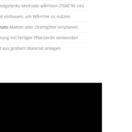
ndgelenks-Methode wÃ¤hlen (70â€“90 cm)
al einbauen, um WÃ¤rme zu nutzen
hutz
-Matten oder Drahtgitter einplanen
lung mit fertiger Pflanzerde verwenden
t aus grobem Material anlegen