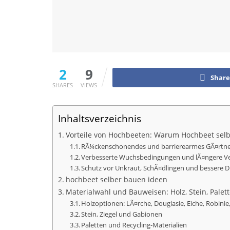
2
9
Share
SHARES
VIEWS
Inhaltsverzeichnis
Vorteile von Hochbeeten: Warum Hochbeet selbe
RÃ¼ckenschonendes und barrierearmes GÃ¤rtn
Verbesserte Wuchsbedingungen und lÃ¤ngere V
Schutz vor Unkraut, SchÃ¤dlingen und bessere D
hochbeet selber bauen ideen
Materialwahl und Bauweisen: Holz, Stein, Palet
Holzoptionen: LÃ¤rche, Douglasie, Eiche, Robinie,
Stein, Ziegel und Gabionen
Paletten und Recycling-Materialien