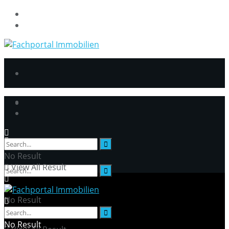
DatenschutzerklÃ¤rung
Impressum
No Result
View All Result
No Result
No Result